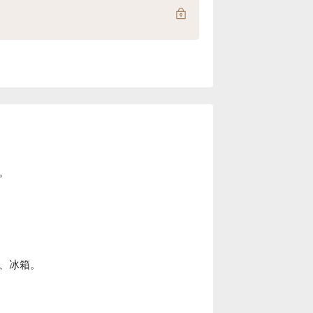
。
、冰箱。