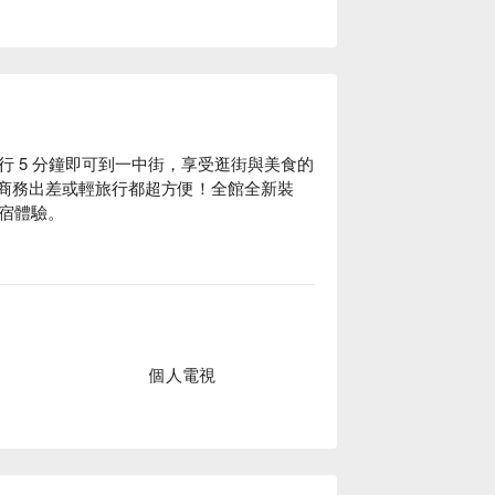
 5 分鐘即可到一中街，享受逛街與美食的
無論商務出差或輕旅行都超方便！全館全新裝
宿體驗。

方案立刻查看⬇︎
個人電視