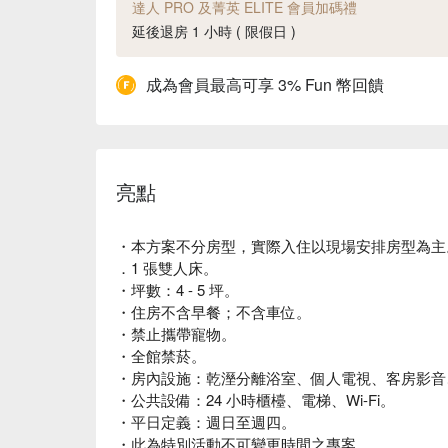
達人 PRO 及菁英 ELITE 會員加碼禮
延後退房 1 小時 ( 限假日 )
成為會員最高可享 3% Fun 幣回饋
亮點
・本方案不分房型，實際入住以現場安排房型為主
．1 張雙人床。
・坪數：4 - 5 坪。
・住房不含早餐；不含車位。
・禁止攜帶寵物。
・全館禁菸。
・房內設施：乾溼分離浴室、個人電視、客房影音
・公共設備：24 小時櫃檯、電梯、Wi-Fi。
・平日定義：週日至週四。
・此為特別活動不可變更時間之專案。