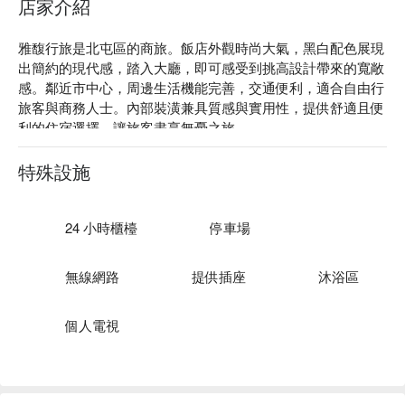
店家介紹
雅馥行旅是北屯區的商旅。飯店外觀時尚大氣，黑白配色展現
出簡約的現代感，踏入大廳，即可感受到挑高設計帶來的寬敞
感。鄰近市中心，周邊生活機能完善，交通便利，適合自由行
旅客與商務人士。內部裝潢兼具質感與實用性，提供舒適且便
利的住宿選擇，讓旅客盡享無憂之旅。

雅馥行旅評價：Google 4.1 星 

雅馥行旅推薦：離台中洲際棒球場約 10 分鐘車程。

特殊設施
雅馥行旅優惠、雅馥行旅住宿方案、雅馥行旅休息方案立刻查
看⬇︎
24 小時櫃檯
停車場
無線網路
提供插座
沐浴區
個人電視