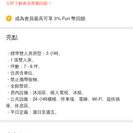
立即了解會員專屬回饋
成為會員最高可享 3% Fun 幣回饋
亮點
・標準雙人房房型；3 小時。
．1 張雙人床。
・坪數：7 - 8 坪。
・住房含車位。
・禁止攜帶寵物。
・全館禁菸。
・房內設施：沐浴區、個人電視、冰箱。
・公共設備：24 小時櫃檯、停車場、電梯、Wi-Fi、提供插
座、休息區。
・平日定義：週日至週五。