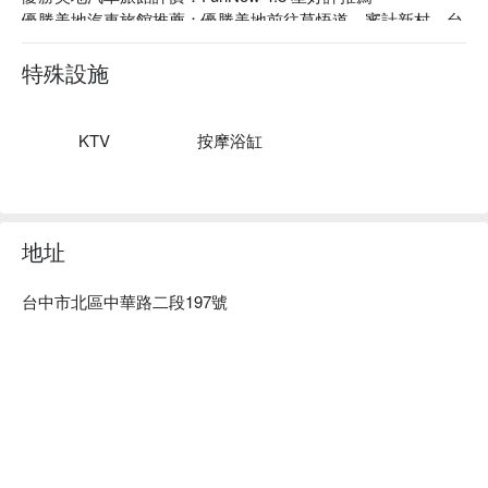
優勝美地汽車旅館推薦：優勝美地前往草悟道、審計新村、台
鐵台中站等皆約 10 分鐘車程，觀光購物美食一網打盡。

優勝美地汽車旅館中華會館優惠、優勝美地汽車旅館中華會館
特殊設施
住宿方案、優勝美地汽車旅館中華會館休息方案立刻查看⬇︎
KTV
按摩浴缸
地址
台中市北區中華路二段197號