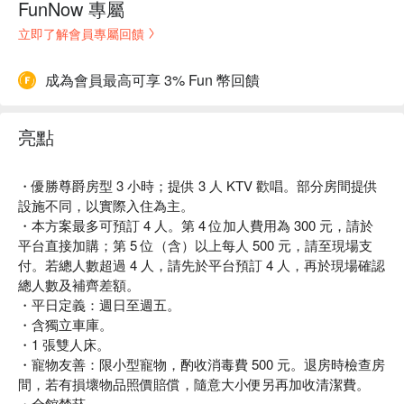
FunNow 專屬
立即了解會員專屬回饋
成為會員最高可享 3% Fun 幣回饋
亮點
・優勝尊爵房型 3 小時；提供 3 人 KTV 歡唱。部分房間提供
設施不同，以實際入住為主。
・本方案最多可預訂 4 人。第 4 位加人費用為 300 元，請於
平台直接加購；第 5 位（含）以上每人 500 元，請至現場支
付。若總人數超過 4 人，請先於平台預訂 4 人，再於現場確認
總人數及補齊差額。
・平日定義：週日至週五。
・含獨立車庫。
・1 張雙人床。
・寵物友善：限小型寵物，酌收消毒費 500 元。退房時檢查房
間，若有損壞物品照價賠償，隨意大小便另再加收清潔費。
・全館禁菸。