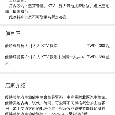
・房內設備：藍芽音響、KTV、雙人氣泡按摩浴缸、桌上型電
腦、情趣機台。
・此為特殊方案不可變更時間之專案。
價目表
優勝尊爵房 3h｜3 人 KTV 歡唱
TWD 1380 起
優勝尊爵房 3h｜3 人 KTV 歡唱｜加購一人共 4
TWD 1680 起
人
店家介紹
優勝美地汽車旅館中華會館是緊鄰一中商圈的北區汽車旅館。
優勝美地古典、現代、時尚、可愛等不同風格概念的主題客
房，加上交通方便的地理位置，讓渡假與娛樂皆能輕鬆擁有。

優勝美地汽車旅館評價：FunNow 4.8 星好評推薦
