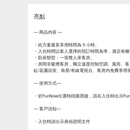
亮點
— 商品內容 —
・此方案最長享用時間為 5 小時。
・入住時間以客人選擇的預訂時間為準，酒店有權
・卧床類型：一張雙人床客房。
・房間非吸煙客房，獨立溫度控制空調、風筒、客
缸/花灑浴室、衛星/有線電視台、客房內免費享用
— 使用方式—
・於FunNow任選時段購買後，請在入住時出示Fu
— 客戶須知—
・入住時請出示身份證明文件