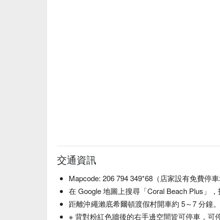
玩到日落、再在月光下聽著沖繩音樂搖擺乾杯，感
前在 FunNow 預約以確保現場能品嚐到限量的稀
交通資訊
Mapcode: 206 794 349*68（店家設有免費停
在 Google 地圖上搜尋「Coral Beach 
距離沖繩瀨底希爾頓渡假村開車約 5～7 分鐘
※ 背對粉紅色牆後的右手邊空間皆可停車，可停