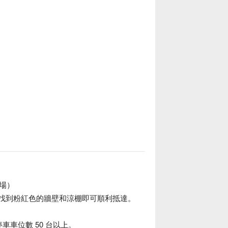
受只有在沖繩才能體驗的療癒旅程。建議提
有食材！
車場）
Plus」，找到粉紅色的牆壁和涼棚即可順利抵達。
。
車車位數 50 台以上。