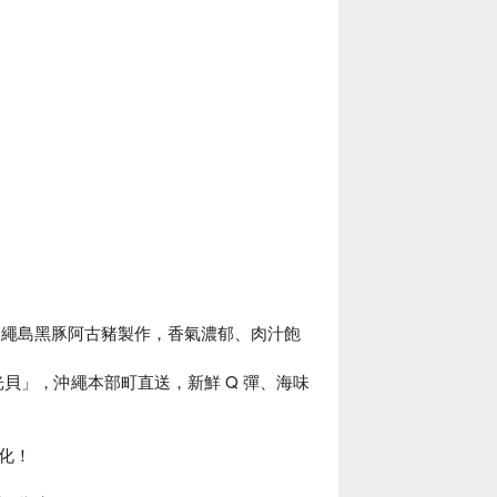
% 使用沖繩島黑豚阿古豬製作，香氣濃郁、肉汁飽
夜光貝」，沖繩本部町直送，新鮮 Q 彈、海味
化！