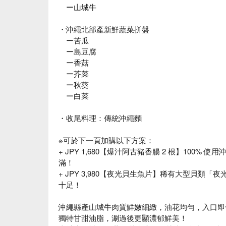
ー山城牛
・沖繩北部產新鮮蔬菜拼盤
ー苦瓜
ー島豆腐
ー香菇
ー芥菜
ー秋葵
ー白菜
・收尾料理：傳統沖繩麵
※可於下一頁加購以下方案：
+ JPY 1,680【爆汁阿古豬香腸 2 根】100
滿！
+ JPY 3,980【夜光貝生魚片】稀有大型貝類「
十足！
沖繩縣產山城牛肉質鮮嫩細緻，油花均勻，入口即
獨特甘甜油脂，涮過後更顯濃郁鮮美！