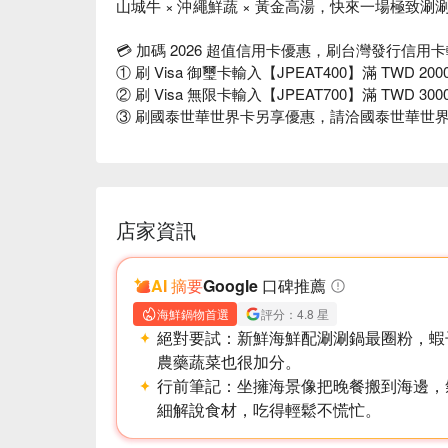
山城牛 × 沖繩鮮蔬 × 黃金高湯，快來一場極致涮
💳 加碼 2026 超值信用卡優惠，刷台灣發行信用卡
① 刷 Visa 御璽卡輸入【JPEAT400】滿 TWD 2000
② 刷 Visa 無限卡輸入【JPEAT700】滿 TWD 3000
③ 刷國泰世華世界卡另享優惠，請洽國泰世華世
店家資訊
AI 摘要
Google 口碑推薦
海鮮鍋物首選
評分：4.8 星
絕對要試：
新鮮海鮮配涮涮鍋最圈粉，蝦
農藥蔬菜也很加分。
行前筆記：
坐擁海景像把晚餐搬到海邊，
細解說食材，吃得輕鬆不慌忙。