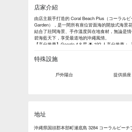
店家介紹
由店主親手打造的 Coral Beach Plus（コーラルビーチ
Garden），是一間所有座位皆面海的開放式海
結合了壯闊海景、手作溫度與在地食材，無論是情
碧海藍天下，享受最道地的沖繩風情。

【高分推薦】Google 4.8 星 🌟 192 人
的用心深深打動。食材新鮮、烤肉擺盤用心，每一
即使行動不便，仍親自為我們料理、介紹，真的讓
特殊設施
啤酒，這是旅途中最難忘的一刻。希望這間充滿靈
順利。我們一定會再回來。」（擷取自網路評價）

戶外陽台
提供插座
【招牌菜色】

阿古豬涮涮鍋

阿古豬壽喜燒套餐

沖繩縣產黑毛和牛壽喜燒套餐

【更多推薦】在 Coral Beach Plus，你可以
手切、來自本部地區的島黑豚「阿古豬」所製成的 
地址
日手工熬製的高湯，濃郁香氣與鮮甜肉汁完美融合
受海邊烤肉，還是火鍋料理，這裡都能一次滿足！

沖縄県国頭郡本部町瀬底島 3284 コーラルビーチ
更棒的是，餐廳前方就是透明湛藍的沙灘海岸，旅客