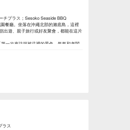
プラス；Sesoko Seaside BBQ 
景花園餐廳。坐落在沖繩北部的瀨底島，這裡
侶出遊、親子旅行或好友聚會，都能在這片
高分推薦：「第一次來訪就被這裡的景色、氣氛和老闆
道料理都吃得出細節和溫度。特別感謝老闆
人感動。看著孩子在海邊奔跑、大人放鬆喝
魂的店能被更多人看見，也願老闆一切平安
一邊遠眺 210 度無敵海景，一邊享用使用黃金厚度
BBQ、壽喜燒與涮涮鍋料理。店長夫婦每
，帶來口口入魂的美味體驗。無論你是想享
プラス
還能安排水上活動與 BBQ 結合，從日出