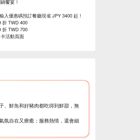
涮鍋饗宴！
輸入優惠碼預訂餐廳現省 JPY 3400 起！
 折 TWD 400
 折 TWD 700
界卡活動頁面
子、鮮魚和好豬肉都吃得到鮮甜，無
氣氛自在又療癒；服務熱情，還會細