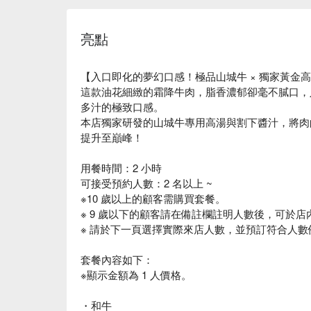
亮點
【入口即化的夢幻口感！極品山城牛 × 獨家黃金
這款油花細緻的霜降牛肉，脂香濃郁卻毫不膩口，
多汁的極致口感。
本店獨家研發的山城牛專用高湯與割下醬汁，將肉
提升至巔峰！
用餐時間：2 小時
可接受預約人數：2 名以上 ~
※10 歲以上的顧客需購買套餐。
※ 9 歲以下的顧客請在備註欄註明人數後，可於
※ 請於下一頁選擇實際來店人數，並預訂符合人數
套餐內容如下：
※顯示金額為 1 人價格。
・和牛