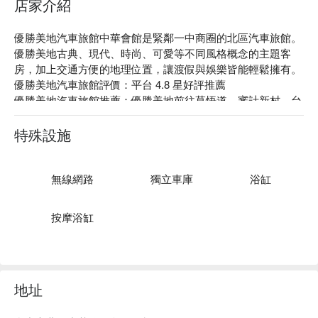
店家介紹
優勝美地汽車旅館中華會館是緊鄰一中商圈的北區汽車旅館。
優勝美地古典、現代、時尚、可愛等不同風格概念的主題客
房，加上交通方便的地理位置，讓渡假與娛樂皆能輕鬆擁有。

優勝美地汽車旅館評價：平台 4.8 星好評推薦

優勝美地汽車旅館推薦：優勝美地前往草悟道、審計新村、台
鐵台中站等皆約 10 分鐘車程，觀光購物美食一網打盡。

優勝美地汽車旅館中華會館優惠、優勝美地汽車旅館中華會館
特殊設施
住宿方案、優勝美地汽車旅館中華會館休息方案立刻查看⬇︎
無線網路
獨立車庫
浴缸
按摩浴缸
地址