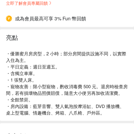
立即了解會員專屬回饋
成為會員最高可享 3% Fun 幣回饋
亮點
・優勝蜜月房房型，2 小時；部分房間提供設施不同，以實際
入住為主。
・平日定義：週日至週五。
・含獨立車庫。
・1 張雙人床。
・寵物友善：限小型寵物，酌收消毒費 500 元。退房時檢查房
間，若有損壞物品照價賠償，隨意大小便另再加收清潔費。
・全館禁菸。
・房內設備：藍芽音響、雙人氣泡按摩浴缸、DVD 播放機、
桌上型電腦、情趣機台、烤箱、八爪椅、戶外區。