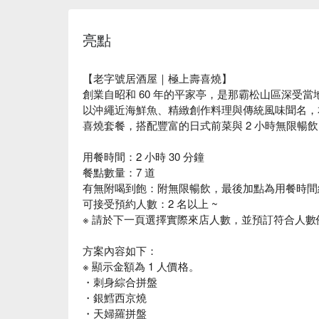
亮點
【老字號居酒屋｜極上壽喜燒】
創業自昭和 60 年的平家亭，是那霸松山區深受
以沖繩近海鮮魚、精緻創作料理與傳統風味聞名，
喜燒套餐，搭配豐富的日式前菜與 2 小時無限暢
用餐時間：2 小時 30 分鐘
餐點數量：7 道
有無附喝到飽：附無限暢飲，最後加點為用餐時間結
可接受預約人數：2 名以上 ~
※ 請於下一頁選擇實際來店人數，並預訂符合人
方案內容如下：
※ 顯示金額為 1 人價格。
・刺身綜合拼盤
・銀鱈西京燒
・天婦羅拼盤