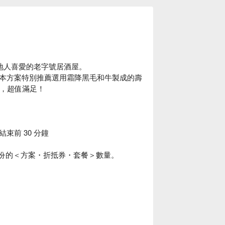
當地人喜愛的老字號居酒屋。
本方案特別推薦選用霜降黑毛和牛製成的壽
飲，超值滿足！
束前 30 分鐘
數份的＜方案・折抵券・套餐＞數量。