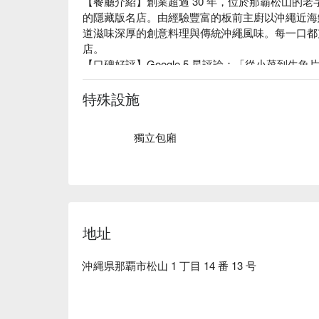
【餐廳介紹】創業超過 30 年，位於那霸松山的
的隱藏版名店。由經驗豐富的板前主廚以沖繩近海
道滋味深厚的創意料理與傳統沖繩風味。每一口都
店。

【口碑好評】Google 5 星評論：「從小菜到
實惠，下次來琉球一定會再來的造訪。」

【招牌菜色】

特殊設施
招牌驚喜刺身拼盤「びっくり盛」：8 種新鮮魚
ーサー」提味更清爽！

獨立包廂
沖繩產和牛料理：以天然礦物豐富的粟國島海鹽調
特色壽司：壽司飯使用含有豐富礦物質的黑糖製成
【用餐環境】可在開放式板前欣賞主廚俐落刀工，座位則選用
Y Chair，氣氛沉穩溫暖，是約會或招待友人的絕
地址
沖縄県那覇市松山 1 丁目 14 番 13 号