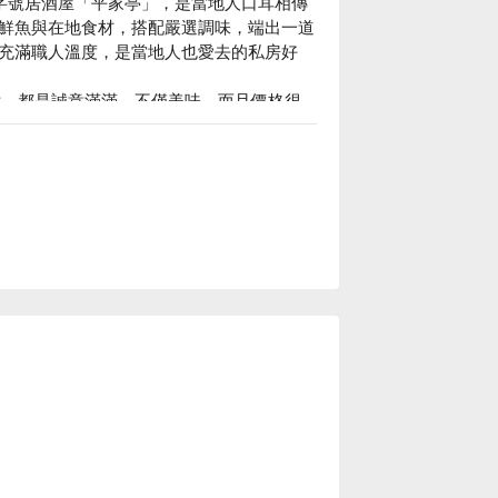
老字號居酒屋「平家亭」，是當地人口耳相傳
鮮魚與在地食材，搭配嚴選調味，端出一道
充滿職人溫度，是當地人也愛去的私房好
生魚片，都是誠意滿滿，不僅美味，而且價格很
生一次滿足，搭配沖繩特有的金桔「シークヮ
味，襯托牛肉原始風味。

，別具沖繩風味。

丹麥名匠 Hans J. Wegner 經典 
佳選擇。