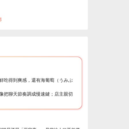
dvance
for maximum flexibility.
部
鮮吃得到爽感，還有海葡萄（うみぶ
像把聊天節奏調成慢速鍵；店主親切