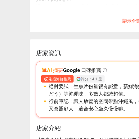
Plus, enjoy
free cancellations up to 3 days in a
Ready to feast in Japan? Book now 👇
顯示全
店家資訊
AI 摘要
Google 口碑推薦
泡盛海鮮推薦
評分：4.1 星
絕對要試：
生魚片份量很有誠意，新鮮海
どう）等沖繩味，多數人都誇超值。
行前筆記：
讓人放鬆的空間帶點沖繩風，
又會照顧人，適合安心坐久慢慢聊。
店家介紹