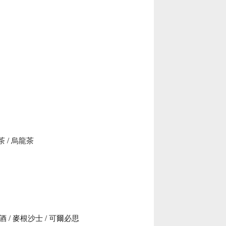
茶 / 烏龍茶
啤酒 / 麥根沙士 / 可爾必思