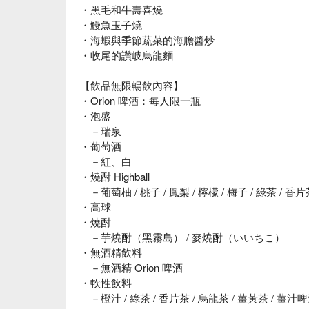
・黑毛和牛壽喜燒
・鰻魚玉子燒
・海蝦與季節蔬菜的海膽醬炒
・收尾的讚岐烏龍麵
【飲品無限暢飲內容】
・Orion 啤酒：每人限一瓶
・泡盛
－瑞泉
・葡萄酒
－紅、白
・燒酎 Highball
－葡萄柚 / 桃子 / 鳳梨 / 檸檬 / 梅子 / 綠茶 / 香片
・高球
・燒酎
－芋燒酎（黑霧島） / 麥燒酎（いいちこ）
・無酒精飲料
－無酒精 Orion 啤酒
・軟性飲料
－橙汁 / 綠茶 / 香片茶 / 烏龍茶 / 薑黃茶 / 薑汁