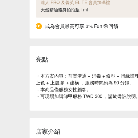
達人 PRO 及菁英 ELITE 會員加碼禮
天然精油隨身拍拍瓶 1ml
成為會員最高可享 3% Fun 幣回饋
亮點
・本方案內容：前置溝通 + 消毒 + 修型 + 指緣護理 
上色 + 上層膠 ＋建構 ，服務時間約為 90 分鐘。
．本商品僅服務女性顧客。
・可現場加購卸甲服務 TWD 300 ，請於備註
店家介紹