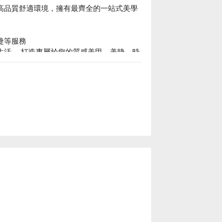
店。高品質舒適環境，擁有最齊全的一站式美學
睫等服務

精緻生活 ，打造專屬於您的質感美甲、美睫，時
舒羽美學 Shu Yu 預約、舒羽美學 Shu Yu 價格、舒羽美學 Shu Yu 優惠立刻查看⬇︎										