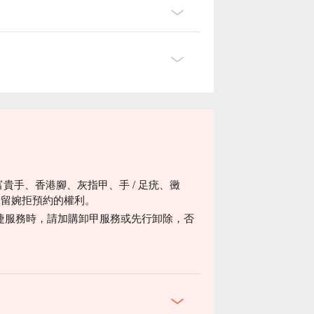
富貴手、香港腳、灰指甲、手 / 足疣、黴
保留婉拒預約的權利。
睫服務時，請加購卸甲服務或先行卸除，否