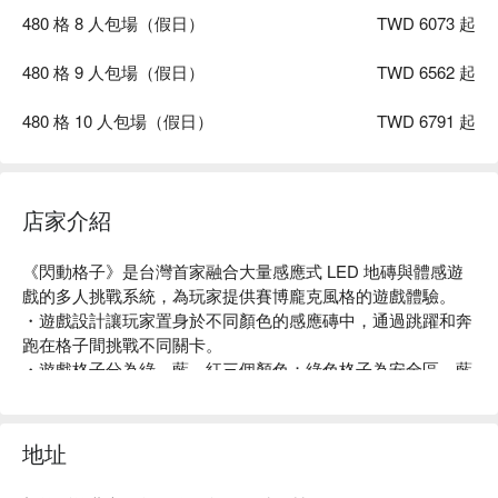
動當日帶來現場即可參與活動。
480 格 8 人包場（假日）
TWD 6073 起
不論大小朋友，我們提供的都是同等規格的服務品質及歡
樂空間。因此，我們沒有提供兒童專用的票價喔！
480 格 9 人包場（假日）
TWD 6562 起
480 格 10 人包場（假日）
TWD 6791 起
店家介紹
《閃動格子》是台灣首家融合大量感應式 LED 地磚與體感遊
戲的多人挑戰系統，為玩家提供賽博龐克風格的遊戲體驗。

・遊戲設計讓玩家置身於不同顏色的感應磚中，通過跳躍和奔
跑在格子間挑戰不同關卡。

・遊戲格子分為綠、藍、紅三個顏色；綠色格子為安全區，藍
色格子為需要踩踏的得分區，而紅色格子為踩到會扣分的扣分
區。

・遊戲不僅考驗反應速度，也是一種運動和視覺的享受。

地址
・玩家可以享受到遊戲的刺激和娛樂，同時也可以體驗到挑戰
自己體能極限的樂趣。