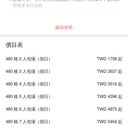
滑襪來進行遊戲。
請著輕便運動舒適的服裝來進行遊戲，就像您要跑馬拉松
一樣。遊戲場內可以脫鞋，但務必穿著襪子，若襪子太滑
的話現場有販售止滑襪。請務必穿著全包的鞋子，請勿穿
顯示全部
著拖鞋、涼鞋、洞洞鞋等未完全包覆腳部的鞋子。建議不
要穿著鞋底太厚的鞋款，避免影響遊戲體驗。
患有癲癇、心血管疾病、光敏症、骨質疏鬆或者正處於懷
價目表
孕狀態或五歲以下幼童（五歲（含）以下僅可遊玩 64 格及
64 plus），禁止參與本活動。如果參加者有其他健康狀
480 格 2 人包場（假日）
TWD 1758 起
況，我們強烈建議在參與遊戲之前，先諮詢醫療專業人員
的意見。確保自身狀況適合參與本活動。
480 格 3 人包場（假日）
TWD 2637 起
5 歲（含）以下有兩種方式可選擇：僅可遊玩 64 格及 64
plus，需購買玩家票，並且全程由法定監護人陪同。
免票
480 格 4 人包場（假日）
TWD 3516 起
但僅可於休息區感受快樂的氣氛，仍需全程由法定監護人
陪同。
480 格 5 人包場（假日）
TWD 4396 起
小小探險家 ( 5 至 11 歲的未成年玩家)
可以參與遊戲，但需
要有法定監護人陪同到場，且至少有一位成人陪同下場進
480 格 6 人包場（假日）
TWD 4975 起
行遊戲，一起享受遊戲的樂趣。
青少年朋友 ( 12 至 17 歲的未成年玩家)
若監護人不陪同到
480 格 7 人包場（假日）
TWD 5454 起
場遊玩，則需請法定監護人事先簽署風險聲明書，並於活