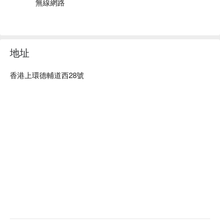
無線網路
餐。如喜愛清晨早起或睡懶覺，LE BAR亦提供輕盈早餐選
擇，以及全天候簡餐小吃服務。美食琳瑯滿目，大飽口福。
地址
香港上環德輔道西28號