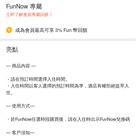
FunNow 專屬
立即了解會員專屬回饋
成為會員最高可享 3% Fun 幣回饋
亮點
— 商品內容 —
・請在預訂時間選擇入住時間。
・入住時間以客人選擇的預訂時間為準，酒店有權拒絕提早入
住。
— 使用方式—
・於FunNow任選時段購買後，請在入住時出示FunNow兌換碼
— 客戶須知—