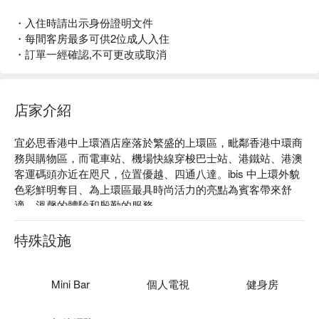
・入住時請出示身份證明文件
・每間客房最多可供2位成人入住
・訂單一經確認,不可更改或取消
店家介紹
宜必思香港中上環酒店座落於繁盛的上環區，毗鄰香港中環商
務與購物區，而電車站、機場快線穿梭巴士站、港鐵站、港澳
客運碼頭亦近在咫尺，位置優越、四通八達。ibis 中上環外貌
色彩鮮明奪目、為上環區最具時尚活力的亮點為賓客帶來舒
適、溫馨的體驗和殷勤的服務。

宜必思香港中上環酒店提供550間客房共三種客房類型包括城
景客房、海景客房和開放式公寓客房。房間設計簡約時尚，配
特殊設施
備免費無線寬頻網絡，並以高達三米的樓底、偌大落地玻璃
窗、優質木地板及舒適床褥為主調，部份高層客房更可享極致
海港景觀，賞心悅目。在香港宜必思，我們致力讓您高枕而
Mini Bar
個人電視
健身房
眠。

香港ibis的餐廳TASTE每日提供包含多款國際和本地美食的早