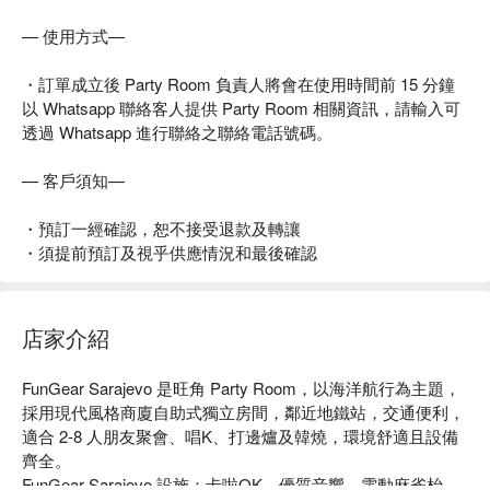
— 使用方式—
・訂單成立後 Party Room 負責人將會在使用時間前 15 分鐘
以 Whatsapp 聯絡客人提供 Party Room 相關資訊，請輸入可
透過 Whatsapp 進行聯絡之聯絡電話號碼。
— 客戶須知—
・預訂一經確認，恕不接受退款及轉讓
・須提前預訂及視乎供應情況和最後確認
店家介紹
FunGear Sarajevo 是旺角 Party Room，以海洋航行為主題，
採用現代風格商廈自助式獨立房間，鄰近地鐵站，交通便利，
適合 2-8 人朋友聚會、唱K、打邊爐及韓燒，環境舒適且設備
齊全。

FunGear Sarajevo 設施：卡啦OK、優質音響、電動麻雀枱、