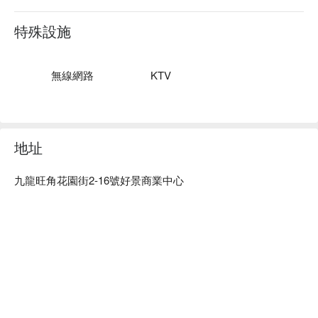
多款桌上遊戲、Switch、Poker、Netflix、打邊爐、韓燒

FunGear Sarajevo 價格：3小時 HKD 300 起

特殊設施
旺角 Party Room - FunGear Sarajevo 預訂
無線網路
KTV
地址
九龍旺角花園街2-16號好景商業中心