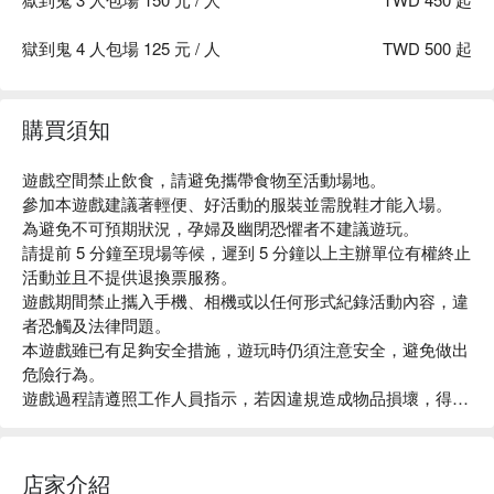
獄到鬼主題氛圍營造為陰森、驚悚，懼怕者建議勿入。
遊戲空間禁止飲食，請避免攜帶食物至活動場地。
獄到鬼 4 人包場 125 元 / 人
TWD 500 起
參加本遊戲建議著輕便、好活動的服裝並需脫鞋才能入
場。
為避免不可預期狀況，孕婦及幽閉恐懼者不建議遊玩。
購買須知
請提前5分鐘至現場等候，遲到 5 分鐘以上主辦單位有權終
止活動並且不提供退換票服務。
遊戲空間禁止飲食，請避免攜帶食物至活動場地。
遊戲期間禁止攜入手機、相機或以任何形式紀錄活動內
參加本遊戲建議著輕便、好活動的服裝並需脫鞋才能入場。
容，違者恐觸及法律問題。
為避免不可預期狀況，孕婦及幽閉恐懼者不建議遊玩。
本遊戲雖已有足夠安全措施，遊玩時仍須注意安全，避免
請提前 5 分鐘至現場等候，遲到 5 分鐘以上主辦單位有權終止
做出危險行為。
活動並且不提供退換票服務。
遊戲過程請遵照工作人員指示，若因違規造成物品損壞，
遊戲期間禁止攜入手機、相機或以任何形式紀錄活動內容，違
得視情況要求賠償。
者恐觸及法律問題。
本遊戲雖已有足夠安全措施，遊玩時仍須注意安全，避免做出
危險行為。
遊戲過程請遵照工作人員指示，若因違規造成物品損壞，得視
情況要求賠償
此為特殊商品，商品退訂規則請參考注意事項。
此為特殊商品，結帳後不會收到平台開立之發票。如您有開立
店家介紹