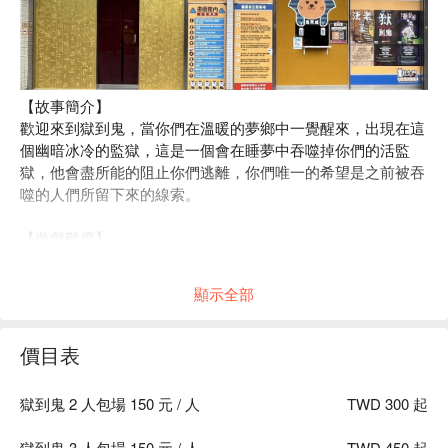
【故事簡介】
歡迎來到獄到鬼，當你們在溫暖的夢鄉中一覺醒來，出現在這
個幽暗冰冷的監獄，這是一個會在睡夢中吞噬掉你們的活監
獄，他會盡所能的阻止你們逃離，你們唯一的希望是之前被吞
噬的人們所留下來的線索。
【遊戲難度】
★★★★☆
顯示全部
【遊戲時間】
15 分鐘 (12 分鐘遊戲體驗 + 3 分鐘遊戲解說 )
價目表
【遊玩人數】
2 - 4位 ( 110 公分以上需購票，5 ~ 8 歲孩童入場需家長購票
獄到鬼 2 人包場 150 元 / 人
TWD 300 起
陪同 )
【注意事項】
獄到鬼 3 人包場 150 元 / 人
TWD 450 起