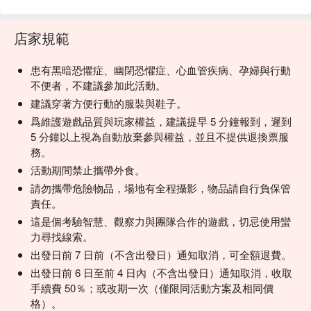
店家規範
患有黑暗恐懼症、幽閉恐懼症、心血管疾病、孕婦與行動
不便者，不建議參加此活動。
建議穿著方便行動的服裝與鞋子。
爲維護遊戲品質與玩家權益，建議提早 5 分鐘報到，遲到
5 分鐘以上視為自動放棄參與權益，並且不提供退換票服
務。
活動期間禁止攜帶外食。
請勿攜帶危險物品，場地有全程攝影，物品請自行負保管
責任。
這是個考驗智慧、觀察力與團隊合作的遊戲，切忌使用蠻
力尋找線索。
出發日前 7 日前（不含出發日）通知取消，可全額退費。
出發日前 6 日至前 4 日內（不含出發日）通知取消，收取
手續費 50％；或改期一次（僅限同活動方案及相同價
格）。