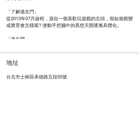
收據需求，請您到店體驗時直接向店家索取銷售憑證。
「了解逃生門」

從2013年07月啟程，源自一個喜歡玩遊戲的念頭，假如遊戲變
成實景會怎樣呢? 便動手把腦中的異想天開逐漸具體化。

「逃生門」

為什麼要取這名字呢? 密室逃脫的宗旨，就是在有限的時間
內，想辦法逃出生天，找到那永遠不可忽視的一道門。

地址
「永遠不可忽視的一道門」

人生的每個階段，一望無際看不到遠景，只能迎接眼前一道一
台北市士林區承德路五段55號
道瓶頸與阻礙所化成的門，令人不敢漠視，

只有突破它後才能繼續前進，才能知道結果，這也是「逃生