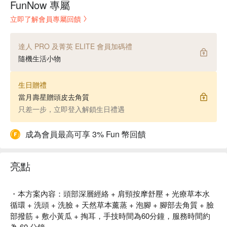
FunNow 專屬
立即了解會員專屬回饋
達人 PRO 及菁英 ELITE 會員加碼禮
隨機生活小物
生日贈禮
當月壽星贈頭皮去角質
只差一步，立即登入解鎖生日禮遇
成為會員最高可享 3% Fun 幣回饋
亮點
・本方案內容：頭部深層經絡 + 肩頸按摩舒壓 + 光療草本水
循環 + 洗頭 + 洗臉 + 天然草本薰蒸 + 泡腳 + 腳部去角質 + 臉
部撥筋 + 敷小黃瓜 + 掏耳，手技時間為60分鐘，服務時間約
為 60 分鐘。