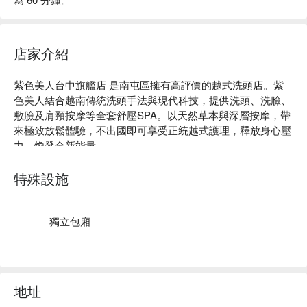
店家介紹
紫色美人台中旗艦店 是南屯區擁有高評價的越式洗頭店。紫
色美人結合越南傳統洗頭手法與現代科技，提供洗頭、洗臉、
敷臉及肩頸按摩等全套舒壓SPA。以天然草本與深層按摩，帶
來極致放鬆體驗，不出國即可享受正統越式護理，釋放身心壓
力，煥發全新能量。

紫色美人台中旗艦店 服務：印度深層釋放按摩手法、越南傳
統 SPA、漢方天然草本薰蒸與光療。

特殊設施
紫色美人台中旗艦店 評價：Google 5 星、平台 5 星好評

紫色美人台中旗艦店 預約、價格、優惠立刻查看⬇︎
獨立包廂
地址