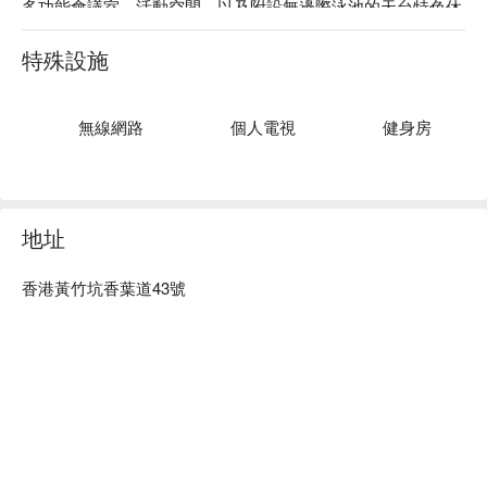
多功能會議室、活動空間，以及附設無邊際泳池的天台特色休
閒區。雅格酒店亦是一間寵物友好酒店，歡迎您帶同小毛孩來
體驗狗狗度假服務。

特殊設施
雅格酒店致力為客人提供最優質的服務及體驗，並屢獲多個獎
項，包括2024最佳旅行者之選，年度西式婚宴場地大獎 -
awarded by All About Wedding Services 2024，2023訂製傑出
無線網路
個人電視
健身房
榮譽獎，Agoda 2023 金環獎得主，Agoda 2023 顧客評論獎，
2023美團年度人氣酒店，Tripadvisor Travelers’ Choice – 全球
頭10%最優秀酒店，優秀服務大獎 2022 – 婚宴場地，2022 
Luxury Lifestyle Awards – Best Luxury Contemporary Hotel in 
地址
Hong Kong Island 及LUXlife! – Best Contemporary Hotel – 
Southern Hong Kong。歡迎了解酒店屢獲的各個嘉許及獎項。
香港黃竹坑香葉道43號