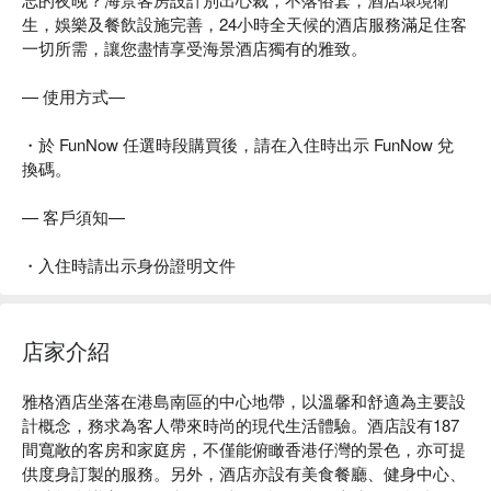
生，娛樂及餐飲設施完善，24小時全天候的酒店服務滿足住客
一切所需，讓您盡情享受海景酒店獨有的雅致。
— 使用方式—
・於 FunNow 任選時段購買後，請在入住時出示 FunNow 兌
換碼。
— 客戶須知—
・入住時請出示身份證明文件
店家介紹
雅格酒店坐落在港島南區的中心地帶，以溫馨和舒適為主要設
計概念，務求為客人帶來時尚的現代生活體驗。酒店設有187
間寬敞的客房和家庭房，不僅能俯瞰香港仔灣的景色，亦可提
供度身訂製的服務。另外，酒店亦設有美食餐廳、健身中心、