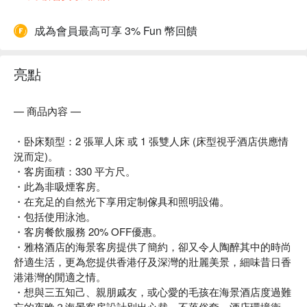
成為會員最高可享 3% Fun 幣回饋
亮點
— 商品內容 —
・卧床類型：2 張單人床 或 1 張雙人床 (床型視乎酒店供應情
況而定)。
・客房面積：330 平方尺。
・此為非吸煙客房。
・在充足的自然光下享用定制傢具和照明設備。
・包括使用泳池。
・客房餐飲服務 20% OFF優惠。
・雅格酒店的海景客房提供了簡約，卻又令人陶醉其中的時尚
舒適生活，更為您提供香港仔及深灣的壯麗美景，細味昔日香
港港灣的閒適之情。
・想與三五知己、親朋戚友，或心愛的毛孩在海景酒店度過難
忘的夜晚？海景客房設計別出心裁，不落俗套，酒店環境衛