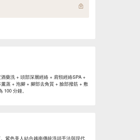
酒藥洗 + 頭部深層經絡 + 肩頸經絡SPA +
蒸 + 泡腳 + 腳部去角質 + 臉部撥筋 + 敷
100 分鐘。
店。紫色美人結合越南傳統洗頭手法與現代