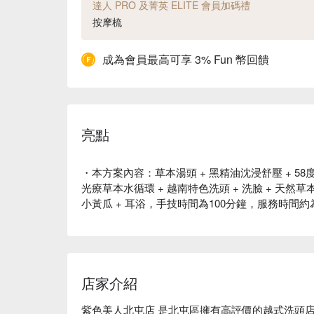
達人 PRO 及菁英 ELITE 會員加碼禮
按摩梳
成為會員最高可享 3% Fun 幣回饋
亮點
・本方案內容：草本湯頭 + 黑精油沈浸舒壓 + 58度
光療草本水循環 + 越南特色洗頭 + 洗臉 + 天然草本薰
小黃瓜 + 耳浴，手技時間為100分鐘，服務時間約為 
店家介紹
紫色美人北屯店 是北屯區擁有高評價的越式洗頭