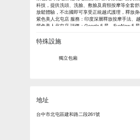
科技，提供洗頭、洗臉、敷臉及肩頸按摩等全套舒
放鬆體驗，不出國即可享受正統越式護理，釋放身
紫色美人北屯店 服務：印度深層釋放按摩手法、越南
紫色美人北屯店 評價：Google 5 星、FunNow 5 星
紫色美人北屯店 預約、價格、優惠立刻查看⬇︎
特殊設施
獨立包廂
地址
台中市北屯區建和路二段261號