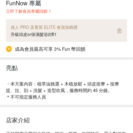
FunNow 專屬
立即了解會員專屬回饋
達人 PRO 及菁英 ELITE 會員加碼禮
升級頭皮or保濕髮浴2擇1
成為會員最高可享 3% Fun 幣回饋
亮點
・本方案內容：植萃油挑選 + 木梳放鬆 + 頭皮按摩 + 按摩
提、拉、刮 + 洗髮 + 造型吹風，服務時間約 45 分鐘。
＊不可指定服務人員
店家介紹