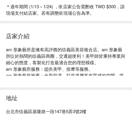
＊過年期間 (1/13～1/24) ，依店家公告需酌收 TWD $300，請
現場支付給店家。若有調整依現場公告為準。
店家介紹
am 形象藝所是擁有高評價的信義區美容複合店。am 形象藝
所位於熱鬧的信義區商圈，交通超便利！美甲師皆秉持專業與
細心的態度，客製化打造最適合您的理想模樣。

am 形象藝所服務：提供美甲、按摩等服務。

am 形象藝所推薦：全新裝潢，打造溫馨富有質感的空間，搭
配老師們的專業手藝，給您最精緻的服務體驗。

am 形象藝所預約、am 形象藝所價格立刻查看⬇︎
地址
台北市信義區基隆路一段147巷5弄3號2樓