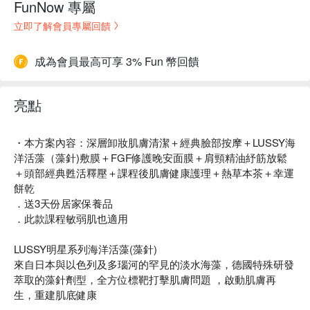
FunNow 專屬
立即了解會員專屬回饋
成為會員最高可享 3% Fun 幣回饋
亮點
・本方案內容：深層卸妝肌膚清潔＋經典臉部按摩＋LUSSY海
洋活藻（藻針)敷膜＋FGF修護晚安面膜＋肩頸精油紓筋放鬆
＋頭部經典甦活釋壓＋課程後肌膚健康護理＋熱草本茶＋幸運
餅乾
．送3天份居家保養品
．此款課程敏弱肌也適用
LUSSY明星系列海洋活藻(藻針)
來自日本與以色列及多瑙河的罕見的淡水海藻，德國特殊研發
萃取的藻針劑型，全方位標靶打擊肌膚問題 ，啟動肌膚再
生，重建肌底健康