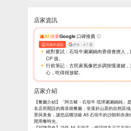
店家資訊
AI 摘要
Google 口碑推薦
石垣牛必訪
評分：4.7 星
絕對要試：
石垣牛涮涮鍋肉香很會撩人，
CP 值。
行前筆記：
古民家風像把步調按慢速鍵，
心，吃得很放鬆。
店家介紹
【餐廳介紹】「阿古豬・石垣牛 琉球涮涮鍋純」是四度
名店所開設的壽喜燒餐廳，坐落於山原的自然區域
景與美食，讓您品嚐頂級 A5 石垣牛的沙朗和赤
閒用餐時光。

【招牌菜色】頂級 A5 石垣牛：經認證為正宗石