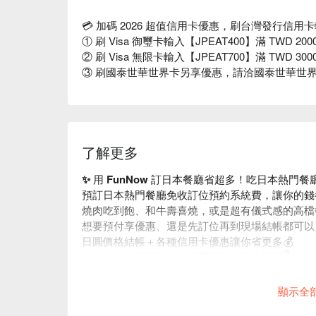
💳 加碼 2026 超值信用卡優惠，刷台灣發行信用卡
① 刷 Visa 御璽卡輸入【JPEAT400】滿 TWD 2000
② 刷 Visa 無限卡輸入【JPEAT700】滿 TWD 3000
③ 刷國泰世華世界卡另享優惠，請洽國泰世華世
了解更多
✨ 用 FunNow 訂日本餐廳省超多！吃日本熱門
預訂日本熱門餐廳免收訂位預約系統費，讓你的錢
燒肉吃到飽、和牛壽喜燒，或是超有儀式感的高檔
想要預付享優惠、還是先訂位再到現場結帳都可以
日圓價格結帳＋各種信用卡優惠讓你省更多💰
多元化預約政策留給你滿滿彈性，馬上預訂👇
顯示全