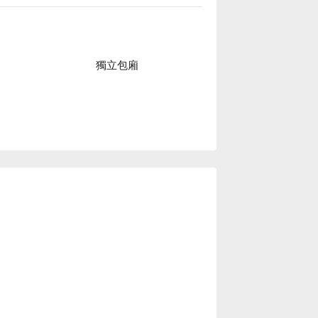


2021 年被列入世界自然遺產，展現了沖繩
這裡您將收穫一段美食與自然交融的特別體
獨立包廂