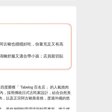
阿古豬也穩穩好吃，份量充足又有高
清幽舒服又適合帶小孩；店員親切貼
榮獲「 Tabelog 百名店 」的人氣燒肉
內，採用傳統日式古民家設計，結合自然美
身肉，以及正宗阿古豬壽喜燒，度過沖繩的悠
垣牛，嚴格把關飼育環境與飼育專家，建立穩