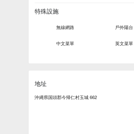
定的進貨管道，十分推薦您細細品味這份奢華美味。
【口碑好評】Google 4.9 星超高好評推薦⭐️

特殊設施
【更多推薦】位於沖繩本島北部的山原國家公園在 
的自然之美、歷史文化與當地居民的深厚情感。在
無線網路
戶外陽台
驗！
中文菜單
英文菜單
地址
沖縄県国頭郡今帰仁村玉城 662