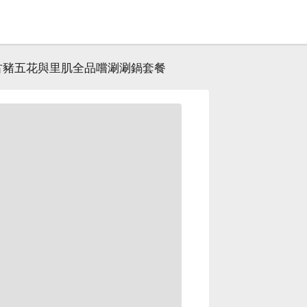
古豬五花與里肌全品嚐涮涮鍋套餐