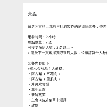
亮點
嚴選阿古豬五花與里肌肉製作的涮涮鍋套餐，帶您
用餐時間：2 小時
餐點數量：7 道
可接受預約人數：2 名以上 ~
※ 請於下一頁選擇實際來店人數，並預訂符合人數
套餐內容如下：
※顯示金額為 1 人價格。
・阿古豬（ 五花肉 ）
・阿古豬（ 里肌肉 ）
・沖繩水雲醋
・花生豆腐
・新鮮蔬菜
・主食 ※請於菜單中選擇
・甜點