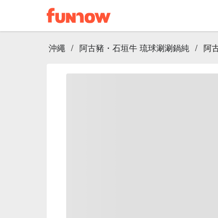
沖繩
/
阿古豬・石垣牛 琉球涮涮鍋純
/
阿