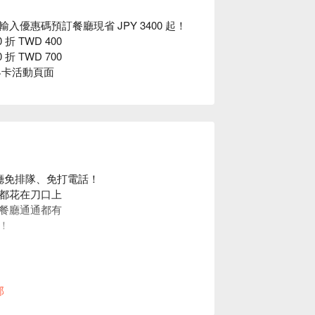
輸入優惠碼預訂餐廳現省 JPY 3400 起！
 折 TWD 400
 折 TWD 700
界卡活動頁面
餐廳免排隊、免打電話！
都花在刀口上
餐廳通通都有
！
部