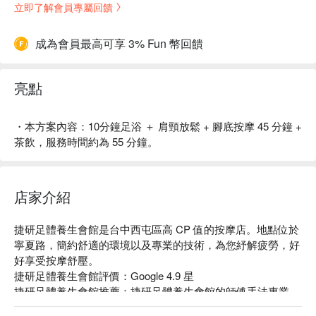
立即了解會員專屬回饋
成為會員最高可享 3% Fun 幣回饋
亮點
・本方案內容：10分鐘足浴 ＋ 肩頸放鬆 + 腳底按摩 45 分鐘 +
茶飲，服務時間約為 55 分鐘。
店家介紹
捷研足體養生會館是台中西屯區高 CP 值的按摩店。地點位於
寧夏路，簡約舒適的環境以及專業的技術，為您紓解疲勞，好
好享受按摩舒壓。

捷研足體養生會館評價：Google 4.9 星

捷研足體養生會館推薦：捷研足體養生會館的師傅手法專業、
力道適當，擁有多年經驗，精湛的按摩技法，讓顧客擁有最佳