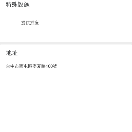
的放鬆紓壓享受，緩解您身體的疲憊。環境整潔乾淨，資深的
特殊設施
師傅以專業熟練的手法為你放鬆、舒緩全身筋絡。

捷研足體養生會館預約、捷研足體養生會館價格、捷研足體養
生會館立刻查看⬇︎
提供插座
地址
台中市西屯區寧夏路100號