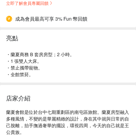
立即了解會員專屬回饋
成為會員最高可享 3% Fun 幣回饋
亮點
・蘭夏商務 B 套房房型；2 小時。
・1 張雙人大床。
・禁止攜帶寵物。
・全館禁菸。
店家介紹
蘭夏會館是位於台中七期重劃區的南屯區旅館。蘭夏房型融入
多種風情，不變的是華麗精緻的設計，身在其中就與日常的自
己脫離，抬手撫過奢華的擺設，環視四周，今天的自己就是王
公貴族。
