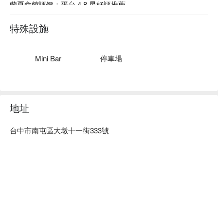
蘭夏會館評價：平台 4.8 星好評推薦

蘭夏會館推薦：蘭夏優雅壯麗的外觀與周遭的建築形成對比，
路旁青翠的綠樹洋溢著異國情調，尚未入住就帶給人無限期待
特殊設施
與想像。位於台中七期重劃區，臺中交流道下約 10 分鐘車程
時間，鄰近文心森林公園還有購物中心、百貨商圈等。

蘭夏會館優惠、蘭夏會館住宿方案、蘭夏會館休息方案立刻查
Mini Bar
停車場
看⬇︎
地址
台中市南屯區大墩十一街333號