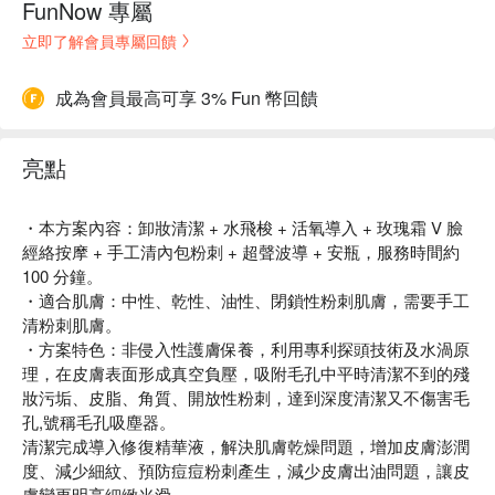
FunNow 專屬
立即了解會員專屬回饋
成為會員最高可享 3% Fun 幣回饋
亮點
・本方案內容：卸妝清潔 + 水飛梭 + 活氧導入 + 玫瑰霜 V 臉
經絡按摩 + 手工清內包粉刺 + 超聲波導 + 安瓶，服務時間約
100 分鐘。
・適合肌膚：中性、乾性、油性、閉鎖性粉刺肌膚，需要手工
清粉刺肌膚。
・方案特色：非侵入性護膚保養，利用專利探頭技術及水渦原
理，在皮膚表面形成真空負壓，吸附毛孔中平時清潔不到的殘
妝污垢、皮脂、角質、開放性粉刺，達到深度清潔又不傷害毛
孔,號稱毛孔吸塵器。
清潔完成導入修復精華液，解決肌膚乾燥問題，增加皮膚澎潤
度、減少細紋、預防痘痘粉刺產生，減少皮膚出油問題，讓皮
膚變更明亮細緻光滑。