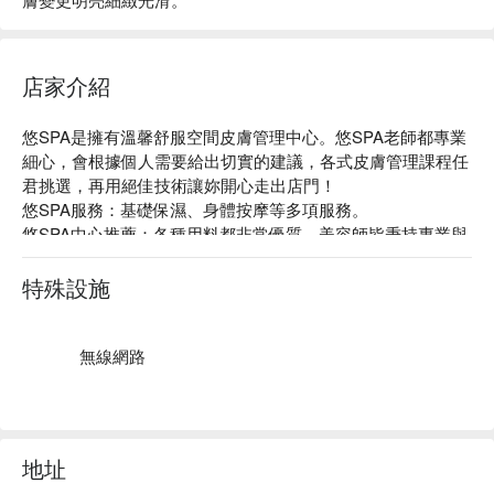
店家介紹
悠SPA是擁有溫馨舒服空間皮膚管理中心。悠SPA老師都專業
細心，會根據個人需要給出切實的建議，各式皮膚管理課程任
君挑選，再用絕佳技術讓妳開心走出店門！

悠SPA服務：基礎保濕、身體按摩等多項服務。

悠SPA中心推薦：各種用料都非常優質，美容師皆秉持專業與
細心的態度，聆聽您的需求，客製化打造最適合您的理想服
務，超優惠的價錢享有專業師資級服務～

特殊設施
悠SPA中心預約、悠SPA價格立刻查看⬇︎
無線網路
地址