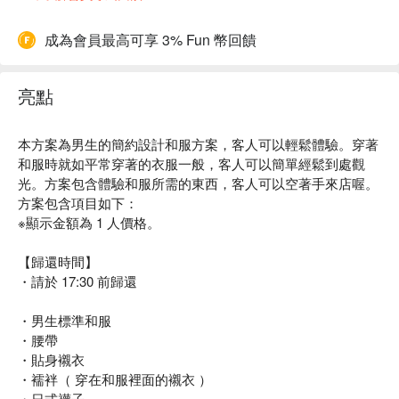
成為會員最高可享 3% Fun 幣回饋
亮點
本方案為男生的簡約設計和服方案，客人可以輕鬆體驗。穿著
和服時就如平常穿著的衣服一般，客人可以簡單經鬆到處觀
光。方案包含體驗和服所需的東西，客人可以空著手來店喔。
方案包含項目如下：
※顯示金額為 1 人價格。
【歸還時間】
・請於 17:30 前歸還
・男生標準和服
・腰帶
・貼身襯衣
・襦袢（ 穿在和服裡面的襯衣 ）
・日式襪子