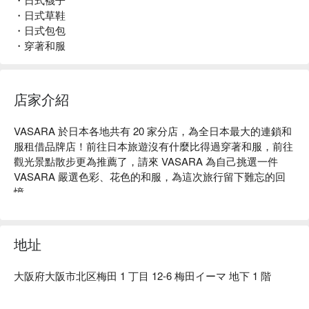
・日式草鞋
・日式包包
・穿著和服
店家介紹
VASARA 於日本各地共有 20 家分店，為全日本最大的連鎖和
服租借品牌店！前往日本旅遊沒有什麼比得過穿著和服，前往
觀光景點散步更為推薦了，請來 VASARA 為自己挑選一件 
VASARA 嚴選色彩、花色的和服，為這次旅行留下難忘的回
憶。
地址
大阪府大阪市北区梅田 1 丁目 12-6 梅田イーマ 地下 1 階