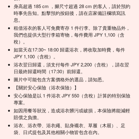
身高超過 185 cm ，腳尺寸超過 28 cm 的客人，請於預約
時事先告知。點擊預約按鈕後，請在店家備註欄填寫訊
息。
租借浴衣的客人可免費寄存 1 件行李。除了貴重物品外，
我們也提供大型行李箱寄物，每件費用 JPY 1,100（含
稅）。
如當天在17:30~ 18:00 歸還浴衣，將收取加時費，每件
JPY 1,100（含稅）。
浴衣翌日歸還，須支付每件 JPY 2,200（含稅），請在翌
日最終歸還時間（17:30）前歸還。
圖片中可能包含方案價格外的選品，請知悉。
【關於安心保險（浴衣保險）】
安心保險是以 1 件浴衣 JPY 550（含稅）計算的特別保險
專案。
如因用餐等狀況，造成浴衣髒污或破損，本保險將能減輕
賠償之負擔。
浴衣、浴衣帶、浴衣繩、貼身襯衣、草履（木屐）、足
袋、日式提包及其他相關小物皆包含在內。