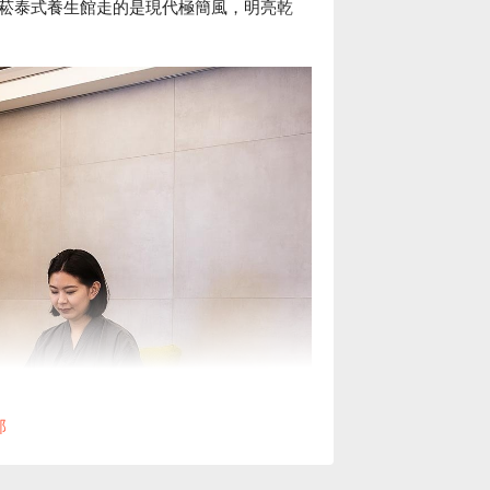
菘泰式養生館走的是現代極簡風，明亮乾
部