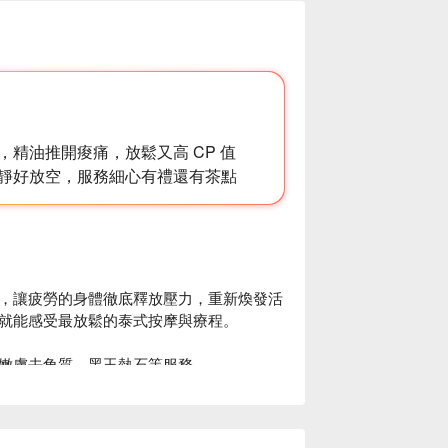
精油推開痠痛，放鬆又高 CP 值
靜好放空，服務細心有禮還有茶點
，讓疲勞的身體徹底釋放壓力，重新煥發活
減輕壓力，促進身心放鬆，是排解疲憊、緩
就能感受最放鬆的泰式按摩與療程。

幫助提升血液流動和淋巴循環，有助於排
嫩膚去角質、黑玉熱石等服務

店，利用泰式元素與現代極簡的空間設計，
皮膚的彈性與光澤，讓肌膚感覺柔滑舒適。
一片靜謐的綠洲。

肉疲勞，艸菘泰式精油舒緩按摩能幫助減輕
正的按摩手法，透過用心呵護與調理，重拾