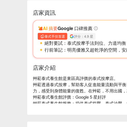
店家資訊
AI 摘要
Google 口碑推薦
泰式手技首選
評分：4.9 星
絕對要試：
泰式按摩手法到位、力道均衡，
行前筆記：
明亮優雅又超乾淨的空間，安
店家介紹
泰式精油舒緩按摩 ｜效果與益處
艸菘泰式養生館是東區高評價的泰式按摩店。

艸菘透過泰式按摩，幫助客人促進能量流動與平衡
減壓和放鬆：艸菘泰式精油舒緩按摩能有效地
力，感受到身體能量的復甦。在艸菘，不用出國，
解焦慮的理想選擇。
艸菘泰式養生館評價：Google 5 星好評

促進血液循環：透過按摩動作和精油的作用，
艸菘泰式養生館服務：提供泰式指壓、泰式油壓、
毒。
艸菘泰式養生館推薦：艸菘有別於以往的泰式按摩
滋潤和護膚：使用的精油能夠滋潤皮膚，提升
營造舒適、乾淨的空間，為都市中的忙碌人群提供
緩解肌肉疲勞：針對長時間久坐或運動後的肌
艸菘皆由泰籍女按摩師服務，能夠享受最專業、純
疼痛和僵硬感。