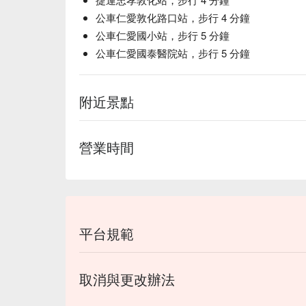
公車仁愛敦化路口站，步行 4 分鐘
公車仁愛國小站，步行 5 分鐘
公車仁愛國泰醫院站，步行 5 分鐘
附近景點
營業時間
黑玉熱石
「黑玉熱石」與一般 spa 放在背上不動的熱石
與經絡上進行溫推與刮按。溫熱感能滲透進深層肌
覺得身體濕氣重的人。
平台規範
取消與更改辦法