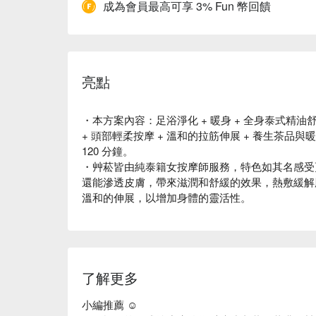
成為會員最高可享 3% Fun 幣回饋
亮點
・本方案內容：足浴淨化 + 暖身 + 全身泰式精油舒
+ 頭部輕柔按摩 + 溫和的拉筋伸展 + 養生茶品
120 分鐘。
・艸菘皆由純泰籍女按摩師服務，特色如其名感受
還能滲透皮膚，帶來滋潤和舒緩的效果，熱敷緩解
溫和的伸展，以增加身體的靈活性。
了解更多
小編推薦 ☺️