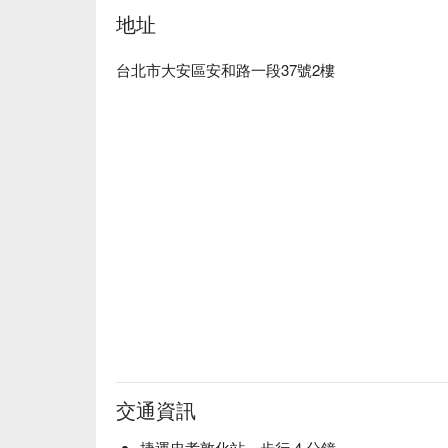
身心的平衡。按摩結束後，提供養生飲品與暖胃小
地址
艸菘泰式養生館預約、艸菘泰式養生館價格立刻查
台北市大安區安和路一段37號2樓
交通資訊
捷運忠孝敦化站，步行 4 分鐘