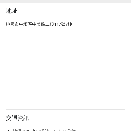
地址
桃園市中壢區中美路二段117號7樓
交通資訊
捷運 A22 老街溪站，步行 3 分鐘