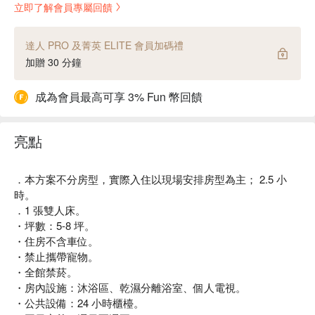
立即了解會員專屬回饋
達人 PRO 及菁英 ELITE 會員加碼禮
加贈 30 分鐘
成為會員最高可享 3% Fun 幣回饋
亮點
．本方案不分房型，實際入住以現場安排房型為主； 2.5 小
時。
．1 張雙人床。
・坪數：5-8 坪。
・住房不含車位。
・禁止攜帶寵物。
・全館禁菸。
・房內設施：沐浴區、乾濕分離浴室、個人電視。
・公共設備：24 小時櫃檯。