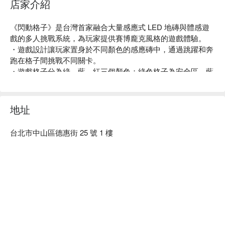
店家介紹
《閃動格子》是台灣首家融合大量感應式 LED 地磚與體感遊
戲的多人挑戰系統，為玩家提供賽博龐克風格的遊戲體驗。

・遊戲設計讓玩家置身於不同顏色的感應磚中，通過跳躍和奔
跑在格子間挑戰不同關卡。

・遊戲格子分為綠、藍、紅三個顏色；綠色格子為安全區，藍
色格子為需要踩踏的得分區，而紅色格子為踩到會扣分的扣分
區。

・遊戲不僅考驗反應速度，也是一種運動和視覺的享受。

地址
・玩家可以享受到遊戲的刺激和娛樂，同時也可以體驗到挑戰
自己體能極限的樂趣。
台北市中山區德惠街 25 號 1 樓