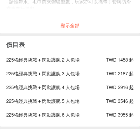
- 請攜帶水、毛巾前來體驗遊戲，玩家亦可以攜帶手套與防滑
襪來進行遊戲。
- 請著輕便運動舒適的服裝來進行遊戲，就像您要跑馬拉松一
樣。遊戲場內可以脫鞋，但務必穿著襪子，若襪子太滑的話現
顯示全部
場有販售止滑襪。請務必穿著全包的鞋子，請勿穿著拖鞋、涼
鞋、洞洞鞋等未完全包覆腳部的鞋子。建議不要穿著鞋底太厚
的鞋款，避免影響遊戲體驗。
價目表
- 患有癲癇、心血管疾病、光敏症、骨質疏鬆或者正處於懷孕
狀態或五歲以下幼童（五歲（含）以下僅可遊玩 64 格及 64
225格經典挑戰＋閃動護腕 2 人包場
TWD 1458 起
plus），禁止參與本活動。如果參加者有其他健康狀況，我們
強烈建議在參與遊戲之前，先諮詢醫療專業人員的意見。確保
225格經典挑戰＋閃動護腕 3 人包場
TWD 2187 起
自身狀況適合參與本活動。
- 若玩家中有未滿 18 歲的青少年，請務必詳閱官方網站之年齡
225格經典挑戰＋閃動護腕 4 人包場
TWD 2916 起
限制與陪同要求，或透過 Instagram 帳號
（@cybercubejump）洽詢相關事宜。
225格經典挑戰＋閃動護腕 5 人包場
TWD 3546 起
225格經典挑戰＋閃動護腕 6 人包場
TWD 3955 起