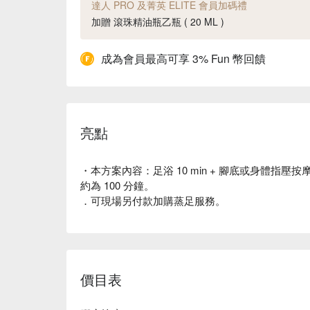
達人 PRO 及菁英 ELITE 會員加碼禮
加贈 滾珠精油瓶乙瓶 ( 20 ML )
成為會員最高可享 3% Fun 幣回饋
亮點
・本方案內容：足浴 10 min + 腳底或身體指壓按摩
約為 100 分鐘。
．可現場另付款加購蒸足服務。
價目表