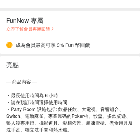
FunNow 專屬
立即了解會員專屬回饋
成為會員最高可享 3% Fun 幣回饋
亮點
— 商品內容 —
・最長使用時間為 6 小時
・請在預訂時間選擇使用時間
・Party Room 設施包括: 飲品任飲、大電視、音響組合、
Switch、電動麻雀、專業籌碼的Poker枱、骰盅、多款桌遊、
狼人殺專用燈、攝影道具、影相佈景、超凍雪櫃、煮食用具及
洗手盆、獨立洗手間和熱水爐。