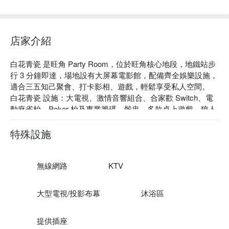
店家介紹
白花青瓷 是旺角 Party Room，位於旺角核心地段，地鐵站步
行 3 分鐘即達，場地設有大屏幕電影館，配備齊全娛樂設施，
適合三五知己聚會、打卡影相、遊戲，輕鬆享受私人空間。

白花青瓷 設施：大電視、激情音響組合、合家歡 Switch、電
動麻雀枱、Poker 枱及專業籌碼、骰盅、多款桌上遊戲、狼人
殺專用燈、攝影道具、影相佈景、雪櫃、製冰機、獨立洗手
間、Beer Pong（需提前預約）

特殊設施
白花青瓷 價格：4小時 HKD108 / 人起

 旺角 Party Room - 白花青瓷 預訂
無線網路
KTV
大型電視/投影布幕
沐浴區
提供插座