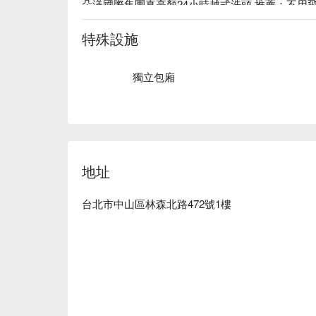
朵渼國際集團真亮顏24小時越式洗頭 推薦：不用
頭 給您賓至如歸、無微不至的享受，感受真正－
放鬆費用也太划算了，歡迎您的蒞臨享受。

特殊設施
朵渼國際集團真亮顏24小時越式洗頭 評價：Google  
朵渼國際集團真亮顏24小時越式洗頭 預約、價格、
獨立包廂
地址
台北市中山區林森北路472號1樓