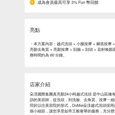
成為會員最高可享 3% Fun 幣回饋
亮點
・本方案內容：越式洗頭 + 小腿按摩 + 腳底按摩 + 
亮顏去角質 + 亮顏按摩 + 刮臉 + 刮頭 + 花籽喚
務時間約為 60 分鐘。
店家介紹
朵渼國際集團真亮顏24小時越式洗頭 是中山區擁
訓的美容師，從洗頭，到洗臉、去角質、按摩⋯細
同於以往美容院的形式，DoMei朵渼越式洗頭採
個小細節，讓您享受如帝王般奢華的服務，充分體