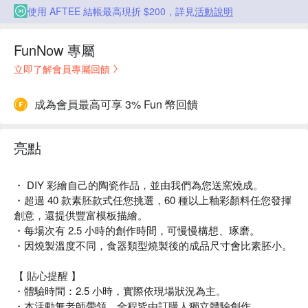
使用 AFTEE 結帳最高現折 $200，詳見
活動說明
FunNow 專屬
立即了解會員專屬回饋
成為會員最高可享 3% Fun 幣回饋
亮點
・ DIY 彩繪自己的陶瓷作品，並由我們為您送窯燒成。
・超過 40 款素胚款式任您挑選，60 種以上釉彩顏料任您發揮
創意，還提供豐富模板描繪。
・每場次有 2.5 小時的創作時間，可慢慢構想、琢磨。
・因燒製溫度不同，食器類型燒製後的成品尺寸會比素胚小。
【 貼心提醒 】
・體驗時間：2.5 小時，實際依現場狀況為主。
・本活動無老師帶領，全程皆由訂購人獨立體驗創作。