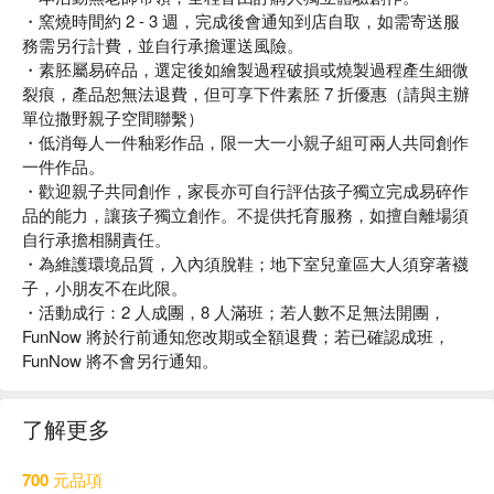
・窯燒時間約 2 - 3 週，完成後會通知到店自取，如需寄送服
務需另行計費，並自行承擔運送風險。
・素胚屬易碎品，選定後如繪製過程破損或燒製過程產生細微
裂痕，產品恕無法退費，但可享下件素胚 7 折優惠（請與主辦
單位撒野親子空間聯繫）
・低消每人一件釉彩作品，限一大一小親子組可兩人共同創作
一件作品。
・歡迎親子共同創作，家長亦可自行評估孩子獨立完成易碎作
品的能力，讓孩子獨立創作。不提供托育服務，如擅自離場須
自行承擔相關責任。
・為維護環境品質，入內須脫鞋；地下室兒童區大人須穿著襪
子，小朋友不在此限。
・活動成行：2 人成團，8 人滿班；若人數不足無法開團，
FunNow 將於行前通知您改期或全額退費；若已確認成班，
FunNow 將不會另行通知。
了解更多
700 元品項