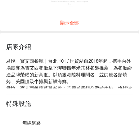
顯示全部
店家介紹
跨年煙火套餐 12/31
君悅｜寶艾西餐廳｜台北 101 / 世貿站自2018年起，攜手內外
場團隊為寶艾西餐廳拿下蟬聯四年米其林餐盤推薦，為餐廳締
造品牌榮耀的新高度。以頂級歐陸料理聞名，並供應各類燒
烤、美國頂級牛排與新鮮海鮮。

君悅｜寶艾西餐廳菜單必點：英國威靈頓公爵式牛排、烙烤波
士頓龍蝦、紐西蘭烙烤頂級和羊排、西班牙伊比利老饕肉

君悅｜寶艾西餐廳評價：Google 4.3 星好評推薦

特殊設施
君悅｜寶艾西餐廳推薦：宛若使用魔法的大理石噴泉，配上高
質感的歐式雅緻擺設，大面積玻璃窗設計，白日可享受自然天
光，夜晚則能享受貴族夜景。

無線網路
君悅｜寶艾西餐廳｜台北 101 / 世貿站訂位、君悅｜寶艾西餐
廳｜台北 101 / 世貿站優惠資訊立刻查看⬇︎