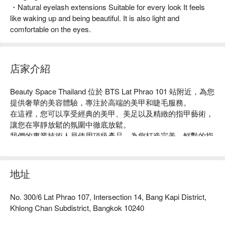
・Natural eyelash extensions Suitable for every look It feels
like waking up and being beautiful. It is also light and
comfortable on the eyes.
店家介紹
Beauty Space Thailand 位於 BTS Lat Phrao 101 站附近，為您
提供奢華的美容體驗，專注於高端的美甲和睫毛服務。

在這裡，您可以享受經典的美甲、美足以及精緻的指甲藝術，
讓您在寧靜放鬆的氛圍中徹底放鬆。

我們的專業技術人員使用頂級產品，為您打造完美、鮮豔的指
甲。

想要提升您的魅力嗎？我們的睫毛延伸服務將根據您的需求，
量身打造理想的長度和風格，讓您擁有無縫且持久的美麗效
地址
果。

立即預約 Beauty Space Thailand，還可享受 FunNow 獨家優
No. 300/6 Lat Phrao 107, Intersection 14, Bang Kapi District,
惠！
Khlong Chan Subdistrict, Bangkok 10240