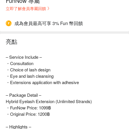
FunNow 專屬
立即了解會員專屬回饋
成為會員最高可享 3% Fun 幣回饋
亮點
– Service Include –
・Consultation
・Choice of lash design
・Eye and lash cleansing
・Extensions application with adhesive
– Package Detail –
Hybrid Eyelash Extension (Unlimited Strands)
・FunNow Price: 1099฿
・Original Price: 1200฿
– Highlights –