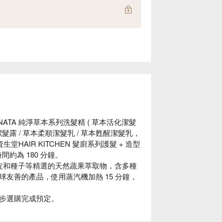
ATA 純淨草本系列洗髮精 ( 草本活化潔髮
潔髮露 / 草本柔順潔髮乳 / 草本甦醒潔髮乳，
資生堂HAIR KITCHEN 髮廚系列護髮 + 造型
時間約為 180 分鐘。
利用果皮和種子等精選的天然蔬果萃取物，含多種
友善的產品，使用蒸汽機加熱 15 分鐘，
步選購完成預定。