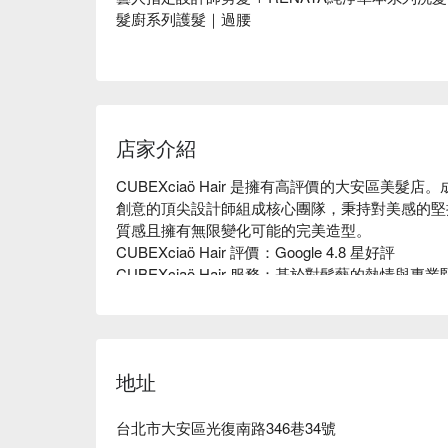
髮廚系列護髮｜過腰
店家介紹
CUBEXciaö Hair 是擁有高評價的大安區美髮店
創意的頂尖設計師組成核心團隊，秉持對美感的堅
質感且擁有無限變化可能的完美造型。

CUBEXciaö Hair 評價：Google 4.8 星好評

CUBEXciaö Hair 服務：基於對髮藝的熱情與專業堅
研習最先進的技術，亦擁有多年與國內外知名藝人
客戶的時尚潛能，彰顯出獨具特色的個人風格。

CUBEXciaö Hair 推薦：CUBEXciaö Ha
之處，無論何時，CUBEXciaö Hair 團隊都
地址
的溝通與貼心的服務，讓每個客戶擁有屬於自己的
CUBEXciaö Hair 預約、CUBEXciaö Hair 價格、
台北市大安區光復南路346巷34號