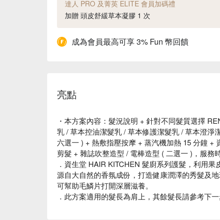
達人 PRO 及菁英 ELITE 會員加碼禮
加贈 頭皮舒緩草本凝膠 1 次
成為會員最高可享 3% Fun 幣回饋
亮點
・本方案內容：髮況說明 + 針對不同髮質選擇 REN
乳 / 草本控油潔髮乳 / 草本修護潔髮乳 / 草本澄淨
六選一 ) + 熱敷指壓按摩 + 蒸汽機加熱 15 分鐘 + 
剪髮 + 雜誌吹整造型 / 電棒造型 ( 二選一 )，服務
．資生堂 HAIR KITCHEN 髮廚系列護髮，
源自大自然的香氛成份，打造健康潤澤的秀髮及地球
可幫助毛鱗片打開深層滋養。
．此方案適用的髮長為肩上，其餘髮長請參考下一