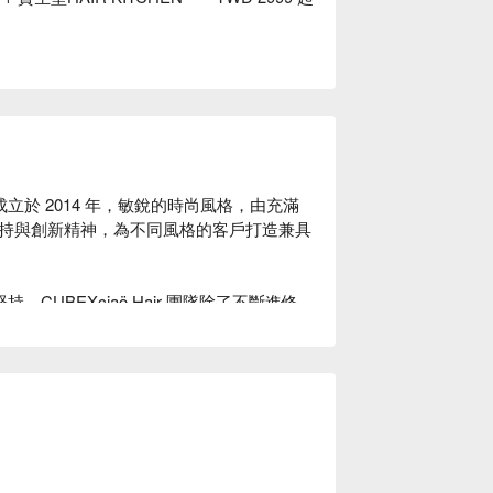
。成立於 2014 年，敏銳的時尚風格，由充滿
持與創新精神，為不同風格的客戶打造兼具
持，CUBEXciaö Hair 團隊除了不斷進修
及名人合作的豐富經驗，透過專業巧手釋放
ir 團隊深信髮型是每個人最能展現自我特質與生命力
以顧客本身為設計出發點，透過細膩的觀察、完整
美好造型體驗。

CUBEXciaö Hair 優惠立刻查看⬇︎