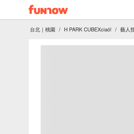
台北｜桃園
/
H PARK CUBEXciaö!
/
藝人指