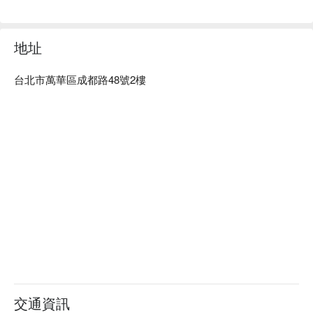
YUSPA 悠舍Massage(西門店)很適合不常伸展拉筋的人，當
作定期保養。可改善人體活化肌膚、紓解疲勞、改善睡眠、排
汗。

地址
YUSPA 悠舍Massage(西門店)預約、YUSPA 悠舍
Massage(西門店)價格、YUSPA 悠舍Massage(西門店)優惠立
台北市萬華區成都路48號2樓
刻查看⬇︎
交通資訊