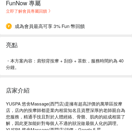
FunNow 專屬
立即了解會員專屬回饋
成為會員最高可享 3% Fun 幣回饋
亮點
・本方案內容：肩頸背按摩 + 刮痧 + 茶飲，服務時間約為 40
分鐘。
店家介紹
YUSPA 悠舍Massage(西門店)是擁有超高評價的萬華區按摩
店，店內的按摩師都是業內相當知名且資歷深厚的老師親自為
您服務，精通手技且對於人體經絡、骨骼、肌肉的組成相當了
解，因此更加能針對每個人不適的狀況做最個人化的調理。

YUSPA 悠舍Massage(西門店)評價：Google 5 星
