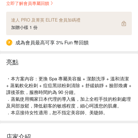
立即了解會員專屬回饋
達人 PRO 及菁英 ELITE 會員加碼禮
加贈小樣 1 份
成為會員最高可享 3% Fun 幣回饋
亮點
・本方案內容：更換 Spa 專屬美容服 + 潔顏洗淨 + 溫和清潔
+ 蒸氣軟化粉刺 + 痘痘黑頭粉刺清除 + 舒緩鎮靜 + 臉部煥膚 +
課後茶飲，服務時間約為 90 分鐘。
．蒸氣使用獨家日本代理的導入儀，加上全程手技的粉刺處理
及局部放鬆，降低顧客的敏感程度，細心呵護您的肌膚。
．本店接待女性適用，恕不指定美容師、美睫師。
店家介紹