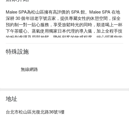
Malee SPA為松山區擁有高評價的 SPA 館。Malee SPA 在地
深耕 30 個年頭老字號店家，提供專屬女性的休憩空間，採全
預約制一對一貼心服務，享受放鬆時光的同時，順道喝上一杯
下午茶暖心。蒸氣使用獨家日本代理的導入儀，加上全程手技
的粉刺處理及局部放鬆，降低顧客的敏感程度，細心呵護您的
肌膚。

Malee SPA：Google 4.8 星好評、FunNow 5 星好評。

特殊設施
Malee SPA有獨立蒸氣室、沖澡室，提供個人空間。捨棄僵硬
儀器帶來的體驗，全程使用獨家純手技。按摩舒壓，同時以熱
敷促進全身循環代謝之效果。

無線網路
Malee SPA 預約、價格立刻查看⬇︎
地址
台北市松山區光復北路36號1樓