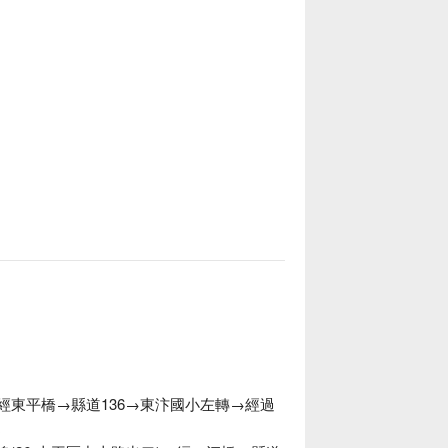
→經東平橋→縣道136→東汴國小左轉→經過
達