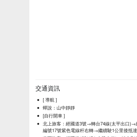
交通資訊
[ 導航 ]
蟬說：山中靜靜
[自行開車 ]
北上旅客：經國道3號→轉台74線(太平出口)
編號17號紫色電線杆右轉→繼續駛1公里後抵