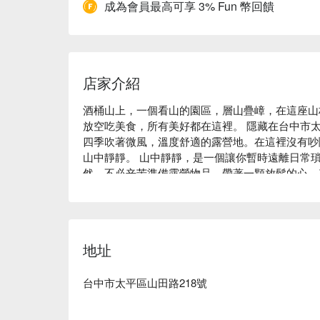
成為會員最高可享 3% Fun 幣回饋
店家介紹
酒桶山上，一個看山的園區，層山疊嶂，在這座山林中
放空吃美食，所有美好都在這裡。 隱藏在台中市太
四季吹著微風，溫度舒適的露營地。在這裡沒有吵
山中靜靜。 山中靜靜，是一個讓你暫時遠離日常
然，不必辛苦準備露營物品，帶著一顆放鬆的心。
地址
台中市太平區山田路218號