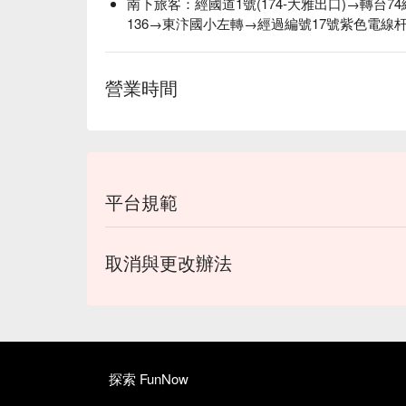
南下旅客：經國道1號(174-大雅出口)→轉台7
136→東汴國小左轉→經過編號17號紫色電線
營業時間
平台規範
取消與更改辦法
探索 FunNow