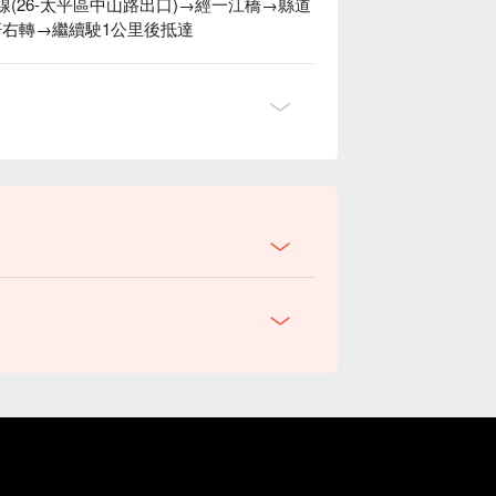
4線(26-太平區中山路出口)→經一江橋→縣道
杆右轉→繼續駛1公里後抵達