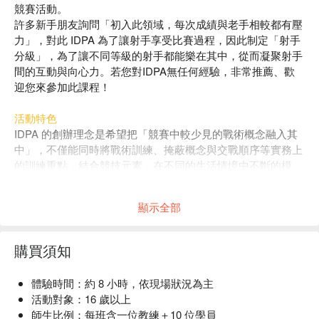
競賽活動。
許多新手朋友詢問「初入此領域，每次成績與老手相較都有壓
力」，對此 IDPA 為了讓射手享受比賽過程，因此制定「射手
分級」，為了讓不同等級的射手都能樂在其中，從而凝聚射手
間的互動與向心力。若您對IDPA無任何經驗，非常推薦、歡
迎您來參加此課程！
活動特色
IDPA 的創辦理念是希望把「競賽中較少見的戰術概念融入其
中」，不僅能同時將戰術訓練、掩蔽概念與交戰順序等實務上
的訓練重點，結合競技元素，在不同的生活情境中不斷的模
擬。
由於競賽者將面臨各種情境、狀況來發揮練習時的所學，因此
顯示全部
不論在美國、國內的軍警單位都相當推崇 IDPA，並認為透過
「大量的練習」有益於實戰狀況。
具有專業執照 - 中華民國射擊協會 C 級運動教練與國際防衛手
購買須知
槍協會 安全官
體驗時間
：約 8 小時，依現場狀況為主
課程時間｜09:00 ~ 18:00（約 8 小時）
活動對象
：16 歲以上
簽到、教練自我介紹、學員互相介紹
師生比例
：每班含一位教練＋10 位學員