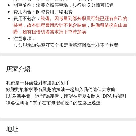
IDPA 介紹、規則講解
開車前往
：溪美立體停車場，步行約 5 分鐘可抵達
裝備規則介紹與說明
費用內含
：師資費用／場地費
基本持握與射擊教學
費用不包含
：
裝備。因考量到部分學員可能已經有自己的
IDPA 規則下彈匣更換練習
裝備，故本課程費用設計不包含裝備，裝備租借採自由加
IDPA 規則下左、右轉、向後轉向射擊
購，如有租借裝備需求請下單時加購
IDPA 規則下移動後射擊
注意事項
：
IDPA 規則下切派與戰術優先射擊
1. 如現場無法遵守安全規定者將請離場地並不予退費
單手射擊
2. 陪同家長可旁聽但不另行提供裝備
5 x 5 射手分級測驗
關於寵物
：不建議攜帶寵物
筆試
天氣影響：
本活動在室內進行，不受基本天氣影響。如遇
店家介紹
COF 實作
天氣等不可抗之天然災害因素，則主辦單位有權調整課程
延期或取消
我們是一群熱愛射擊運動的射手

活動成行
：3 人成團。若人數不足無法開班，平台客服將
歡迎對氣槍射擊有興趣的捧油一起加入我們這個大家庭

於行前通知您改期或全額退費
以"為新手開一道門"為宗旨，期望在新朋友踏入 IDPA 時能引
導各位朝著 " 質子在前無懼硝煙 " 的道路上邁進
地址