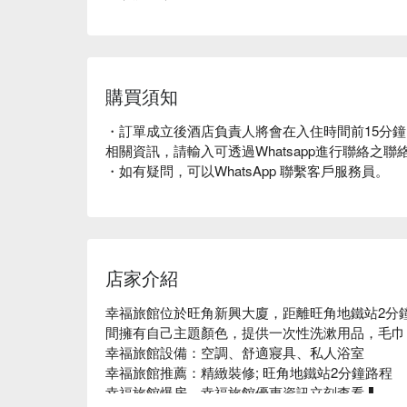
購買須知
・訂單成立後酒店負責人將會在入住時間前15分鐘以 Wha
相關資訊，請輸入可透過Whatsapp進行聯絡之聯
・如有疑問，可以WhatsApp 聯繫客戶服務員。
店家介紹
幸福旅館位於旺角新興大廈，距離旺角地鐵站2分
間擁有自己主題顏色，提供一次性洗漱用品，毛巾
幸福旅館設備：空調、舒適寢具、私人浴室

幸福旅館推薦：精緻裝修; 旺角地鐵站2分鐘路程

幸福旅館爆房、幸福旅館優惠資訊立刻查看⬇︎