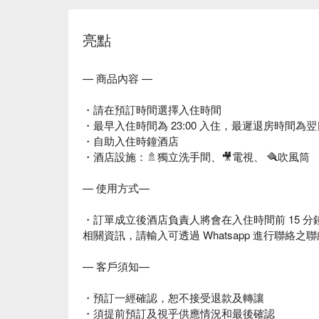
亮點
— 商品內容 —
・請在預訂時間選擇入住時間
・最早入住時間為 23:00 入住，最遲退房時間為翌日 
・自助入住時鐘酒店
・酒店設施：🚿獨立洗手間、🎥電視、 🪮吹風筒
— 使用方式—
・訂單成立後酒店負責人將會在入住時間前 15 分鐘以 W
相關資訊，請輸入可透過 Whatsapp 進行聯絡之
— 客戶須知—
・預訂一經確認，恕不接受退款及轉讓
・須提前預訂及視乎供應情況和最後確認