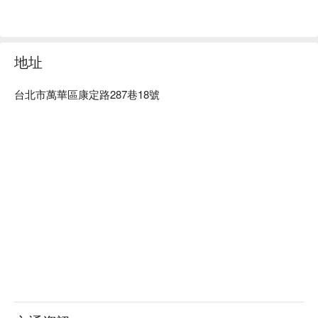
水晶靈舒眠養生沙龍優惠立刻查看⬇︎
地址
台北市萬華區康定路287巷18號