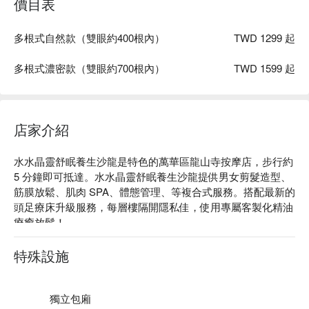
價目表
多根式自然款（雙眼約400根內）
TWD 1299 起
多根式濃密款（雙眼約700根內）
TWD 1599 起
店家介紹
水水晶靈舒眠養生沙龍是特色的萬華區龍山寺按摩店，步行約 
5 分鐘即可抵達。水水晶靈舒眠養生沙龍提供男女剪髮造型、
筋膜放鬆、肌肉 SPA、體態管理、等複合式服務。搭配最新的
頭足療床升級服務，每層樓隔開隱私佳，使用專屬客製化精油
療癒放鬆！

水水晶靈舒眠養生沙龍評價：Google 5 星

水水晶靈舒眠養生沙龍師傅手法專業，能將身體疲勞的地方減
特殊設施
緩，給您良好體驗。

水水晶靈舒眠養生沙龍店內裝潢溫馨，服務態度良好。

水水晶靈舒眠養生沙龍預約、水水晶靈舒眠養生沙龍價格、水
獨立包廂