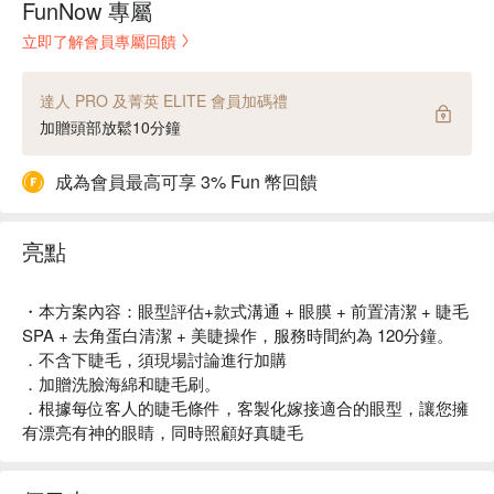
FunNow 專屬
立即了解會員專屬回饋
達人 PRO 及菁英 ELITE 會員加碼禮
加贈頭部放鬆10分鐘
成為會員最高可享 3% Fun 幣回饋
亮點
・本方案內容：眼型評估+款式溝通 + 眼膜 + 前置清潔 + 睫毛
SPA + 去角蛋白清潔 + 美睫操作，服務時間約為 120分鐘。
．不含下睫毛，須現場討論進行加購
．加贈洗臉海綿和睫毛刷。
．根據每位客人的睫毛條件，客製化嫁接適合的眼型，讓您擁
有漂亮有神的眼睛，同時照顧好真睫毛