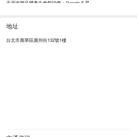
天涯海腳足體養生會館評價：Google 5 星。

天涯海腳足體養生會館裝潢以簡約舒適，給您自在的空間。 

天涯海腳足體養生會館 預約、天涯海腳足體養生會館價格、
天涯海腳足體養生會館優惠立刻查看⬇︎
地址
台北市萬華區廣州街132號1樓