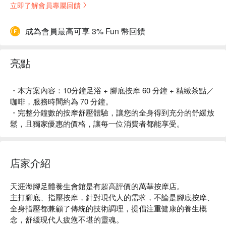
立即了解會員專屬回饋
成為會員最高可享 3% Fun 幣回饋
亮點
・本方案內容：10分鐘足浴 + 腳底按摩 60 分鐘 + 精緻茶點／
咖啡，服務時間約為 70 分鐘。
・完整分鐘數的按摩舒壓體驗，讓您的全身得到充分的舒緩放
鬆，且獨家優惠的價格，讓每一位消費者都能享受。
店家介紹
天涯海腳足體養生會館是有超高評價的萬華按摩店。

主打腳底、指壓按摩，針對現代人的需求，不論是腳底按摩、
全身指壓都兼顧了傳統的技術調理，提倡注重健康的養生概
念，舒緩現代人疲憊不堪的靈魂。 
