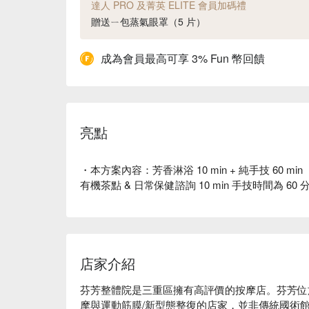
達人 PRO 及菁英 ELITE 會員加碼禮
贈送ㄧ包蒸氣眼罩（5 片）
成為會員最高可享 3% Fun 幣回饋
亮點
・本方案內容：芳香淋浴 10 min + 純手技 60 m
有機茶點 & 日常保健諮詢 10 min 手技時間為 60
店家介紹
芬芳整體院是三重區擁有高評價的按摩店。芬芳位
摩與運動筋膜/新型態整復的店家，並非傳統國術