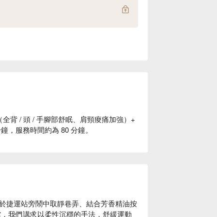
in（全背 / 頭 / 手腳部舒眠、肩頸痠痛加強）+
 分鐘，服務時間約為 80 分鐘。
於捷運站旁鬧中取靜巷弄、結合芳香精油按
館，我們講求以柔性沉穩的手法，舒緩運動