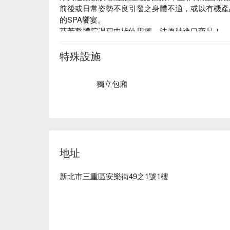
前後或日常姿勢不良引發之身體不適，或以有機產
的SPA饗宴。

芬芳整體院課程中皆使用德，法原裝進口商品！

芬芳整體院 評價：Google 5 星、FunNow 5 星好評

芬芳整體院 預約、價格、優惠立刻查看⬇︎
特殊設施
獨立包廂
地址
新北市三重區安樂街49之1號1樓