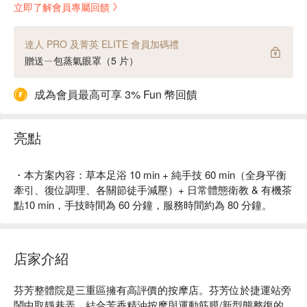
立即了解會員專屬回饋
達人 PRO 及菁英 ELITE 會員加碼禮
贈送ㄧ包蒸氣眼罩（5 片）
成為會員最高可享 3% Fun 幣回饋
亮點
・本方案內容：草本足浴 10 min + 純手技 60 min（全身平衡
牽引、復位調理、各關節徒手減壓）+ 日常體態衛教 & 有機茶
點10 min，手技時間為 60 分鐘，服務時間約為 80 分鐘。
店家介紹
芬芳整體院是三重區擁有高評價的按摩店。芬芳位於捷運站旁
鬧中取靜巷弄、結合芳香精油按摩與運動筋膜/新型態整復的