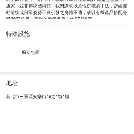
店家，並非傳統國術館，我們講求以柔性沉穩的手法，舒緩運
動前後或日常姿勢不良引發之身體不適，或以有機產品搭配身
體/臉部按摩，來場放鬆疲備身心的SPA饗宴。

芬芳整體院課程中皆使用德，法原裝進口商品！

芬芳整體院 評價：Google 5 星、平台 5 星好評

特殊設施
芬芳整體院 預約、價格、優惠立刻查看⬇︎
獨立包廂
地址
新北市三重區安樂街49之1號1樓