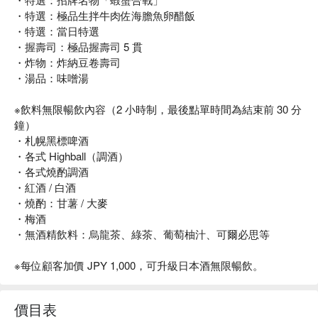
・特選：極品生拌牛肉佐海膽魚卵醋飯
・特選：當日特選
・握壽司：極品握壽司 5 貫
・炸物：炸納豆卷壽司
・湯品：味噌湯
※飲料無限暢飲內容（2 小時制，最後點單時間為結束前 30 分
鐘）
・札幌黑標啤酒
・各式 Highball（調酒）
・各式燒酌調酒
・紅酒 / 白酒
・燒酌：甘薯 / 大麥
・梅酒
・無酒精飲料：烏龍茶、綠茶、葡萄柚汁、可爾必思等
※每位顧客加價 JPY 1,000，可升級日本酒無限暢飲。
價目表