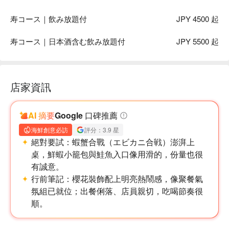
寿コース｜飲み放題付
JPY 4500 起
寿コース｜日本酒含む飲み放題付
JPY 5500 起
店家資訊
AI 摘要
Google 口碑推薦
海鮮創意必訪
評分：3.9 星
絕對要試：
蝦蟹合戰（エビカニ合戦）澎湃上
桌，鮮蝦小籠包與鮭魚入口像用滑的，份量也很
有誠意。
行前筆記：
櫻花裝飾配上明亮熱鬧感，像聚餐氣
氛組已就位；出餐俐落、店員親切，吃喝節奏很
順。