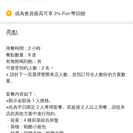
成為會員最高可享 3% Fun 幣回饋
亮點
用餐時間：2 小時
餐點數量：8 道
有無附喝到飽：有
可接受預約人數：2 名 ~
※ 請於下一頁選擇實際來店人數，並預訂符合人數份的方案數
量。
套餐內容如下：
※顯示金額為 1 人價格。
※此為平日限定 2 人專用套餐。若超過 2 人以上用餐，請從本
店的其他方案中進行預約。
・前菜：4 種前菜綜合拼盤
・蒸物：蝦醋小籠包
・特選：招牌名物「蝦蟹合戰」