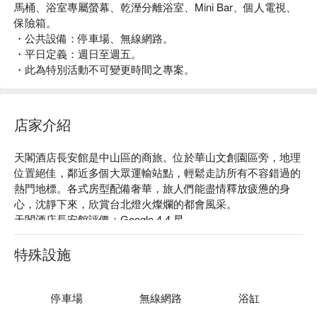
馬桶、浴室專屬螢幕、乾溼分離浴室、Mini Bar、個人電視、
保險箱。
・公共設備：停車場、無線網路。
・平日定義：週日至週五。
・此為特別活動不可變更時間之專案。
店家介紹
天閣酒店長安館是中山區的商旅。位於華山文創園區旁，地理
位置絕佳，鄰近多個大眾運輸站點，輕鬆走訪所有不容錯過的
熱門地標。各式房型配備奢華，旅人們能盡情釋放疲憊的身
心，沈靜下來，欣賞台北燈火燦爛的都會風采。

天閣酒店長安館評價：Google 4.4 星

天閣酒店長安館推薦：都會風設計配有舒適寢具，環境兼具實
用與美感，營造出安靜的氛圍，使人流連忘返。旅行不再匆忙
特殊設施
疲累，沉靜悠然的城市一隅，是您休憩度假、商務出差的最佳
選擇。

天閣酒店長安館優惠、天閣酒店長安館住宿方案、天閣酒店長
停車場
無線網路
浴缸
安館休息方案立刻查看⬇︎