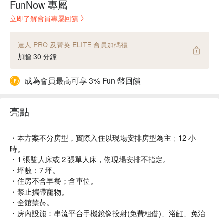
FunNow 專屬
立即了解會員專屬回饋
達人 PRO 及菁英 ELITE 會員加碼禮
加贈 30 分鐘
成為會員最高可享 3% Fun 幣回饋
亮點
・本方案不分房型，實際入住以現場安排房型為主；12 小
時。
・1 張雙人床或 2 張單人床，依現場安排不指定。
・坪數：7 坪。
・住房不含早餐；含車位。
・禁止攜帶寵物。
・全館禁菸。
・房內設施：串流平台手機鏡像投射(免費租借)、浴缸、免治