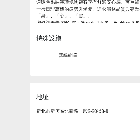
適暖色系裝潢環境使顧客享有舒適安心感。著重細
一掃日理萬機的疲勞與煩憂。追求服務品質與專業
「身」、「心」、「靈」。

湘姿祤美學 SPA 館：Google 4.9 星、FunNow 5 
湘姿祤美學 SPA 館的服務範圍：臉部拉提緊緻
按摩、全方位撥筋、精油舒壓、美胸護理。

特殊設施
湘姿祤美學 SPA 館預約、價格立刻查看⬇︎
無線網路
地址
新北市新店區北新路一段2-20號8樓