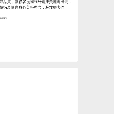
節品質，讓顧客從裡到外健康美麗走出去，
技術及健康身心美學理念，釋放顧客們
星好評

、無痛粉刺清理、除老去角質、漢方經絡穴位