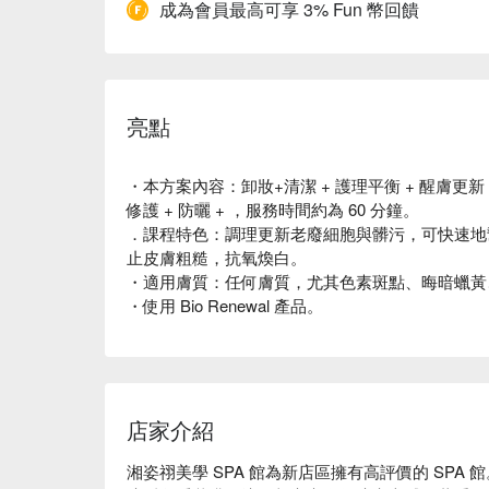
成為會員最高可享 3% Fun 幣回饋
亮點
・本方案內容：卸妝+清潔 + 護理平衡 + 醒膚更新 +
修護 + 防曬 + ，服務時間約為 60 分鐘。
．課程特色：調理更新老廢細胞與髒污，可快速地
止皮膚粗糙，抗氧煥白。
・適用膚質：任何膚質，尤其色素斑點、晦暗蠟黃
・使用 Bio Renewal 產品。
店家介紹
湘姿祤美學 SPA 館為新店區擁有高評價的 SP