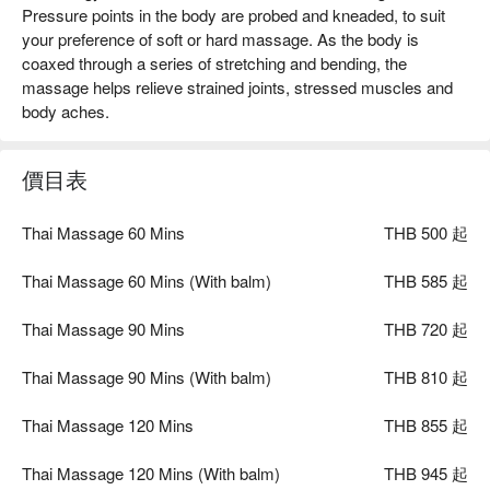
Pressure points in the body are probed and kneaded, to suit
your preference of soft or hard massage. As the body is
coaxed through a series of stretching and bending, the
massage helps relieve strained joints, stressed muscles and
body aches.
價目表
Thai Massage 60 Mins
THB 500 起
Thai Massage 60 Mins (With balm)
THB 585 起
Thai Massage 90 Mins
THB 720 起
Thai Massage 90 Mins (With balm)
THB 810 起
Thai Massage 120 Mins
THB 855 起
Thai Massage 120 Mins (With balm)
THB 945 起