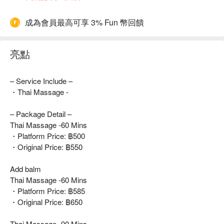
成為會員最高可享 3% Fun 幣回饋
亮點
– Service Include –
・Thai Massage -
– Package Detail –
Thai Massage -60 Mins
・Platform Price: ฿500
・Original Price: ฿550
Add balm
Thai Massage -60 Mins
・Platform Price: ฿585
・Original Price: ฿650
Thai Massage -90 Mins