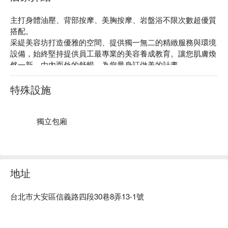
主打身體油壓、背部按摩、美胸按摩、岩盤浴不限次數超優質
搭配。

采緹美容坊打造優雅的空間、提供獨一無二的精緻服務與環境
設備，始終堅持提供員工最專業的美容養成教育。讓您肌膚煥
然一新，由內而外的舒暢，為您量身訂做美的計畫。

口碑好評：采緹美容坊成立至今已逾 12 年，深受顧客好評，
為您提供最優質的服務，提供專屬於您的美的體驗。

特殊設施
質感裝潢：溫馨舒適的設計空間，每間皆為獨立 VIP 室設計，
專屬於您的淋浴設備及個人專用備品，重視您的個人隱私及使
用感受。

獨立包廂
絕佳位置：位於大安區黃金地段，就在大安捷運站旁而已，不
論是搭乘捷運或是公車都相當便利。
地址
台北市大安區信義路四段30巷8弄13-1號