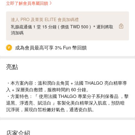
立即了解會員專屬回饋
達人 PRO 及菁英 ELITE 會員加碼禮
乳腺疏通儀 1 堂 15 分鐘 ( 價值 TWD 500 ) ＊遲到將取
消加碼
成為會員最高可享 3% Fun 幣回饋
亮點
・本方案內容：溫和潤白去角質 + 法國 THALGO 亮白精華導
入 + 深層美白敷體，服務時間約 60 分鐘。
・方案特色：『 使用法國 THALGO 專業分子系列保養品 ，擊
退黑、淨透亮、賦活白 』客製化美白精華深入肌底，預防暗
沉淨斑，展現白皙粉嫩好氣色，通透瓷白肌。
店家介紹