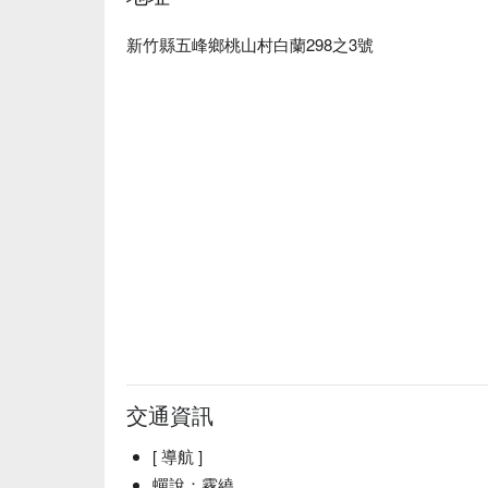
新竹縣五峰鄉桃山村白蘭298之3號
✦ 活動亮點｜坐在獵寮中，圍著微光聆聽獵人嚮
智慧與傳承
交通資訊
[ 導航 ]
蟬說：霧繞