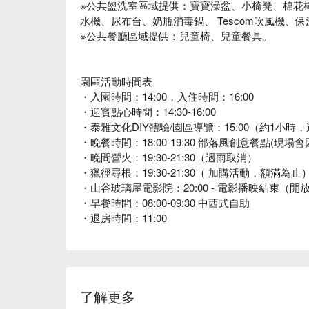
※公共盥洗室區域提供：寶寶澡盆、小椅凳、棉花棒
水機、尿布台、奶瓶消毒鍋、 Tescom吹風機、
※公共餐廳區域提供：兒童椅、兒童餐具。
園區活動時間表
・入園時間：14:00，入住時間：16:00
・迎賓點心時間：14:30-16:00
・泰雅文化DIY體驗/園區導覽：15:00（約1小時
・晚餐時間：18:00-19:30 部落風創意餐點(現
・晚間營火：19:30-21:30（遇雨取消）
・獵徑尋根：19:30-21:30（ 加購活動，額滿為止
・山谷玻璃屋電影院：20:00 - 電影播映結束
・早餐時間：08:00-09:30 中西式自助
・退房時間：11:00
了解更多