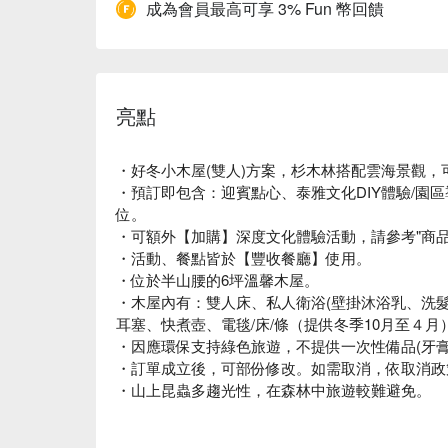
成為會員最高可享 3% Fun 幣回饋
亮點
・好冬小木屋(雙人)方案，杉木林搭配雲海景觀，可
・預訂即包含：迎賓點心、泰雅文化DIY體驗/園
位。
・可額外【加購】深度文化體驗活動，請參考"商品
・活動、餐點皆於【豐收餐廳】使用。
・位於半山腰的6坪溫馨木屋。
・木屋內有：雙人床、私人衛浴(壁掛沐浴乳、洗
耳塞、快煮壺、電毯/床/條（提供冬季10月至４月
・因應環保支持綠色旅遊，不提供一次性備品(牙膏/牙
・訂單成立後，可部份修改。如需取消，依取消政
・山上昆蟲多趨光性，在森林中旅遊較難避免。