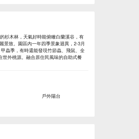
麗的杉木林，天氣好時能俯瞰白蘭溪谷，有
間感受獵人文化的智慧與精神。我們將與在
景致。園區內一年四季景象迴異，2-3月
、聆聽族人的故事，感受山林與部落文化的
8月甲蟲季，有時還能發現竹節蟲、飛鼠、全
在世外桃源。融合原住民風味的自助式餐
徑，靜心傾聽山林的聲音，幸運時還能一睹
戶外陽台