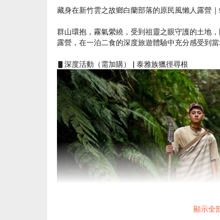
藏身在新竹雲之故鄉白蘭部落的原民風懶人露營｜
群山環抱，霧氣縈繞，受到祖靈之眼守護的土地，
露營，在一泊二食的深度旅遊體驗中充分感受到當
▋
深度活動（需加購） | 泰雅族獵徑尋根
顯示全