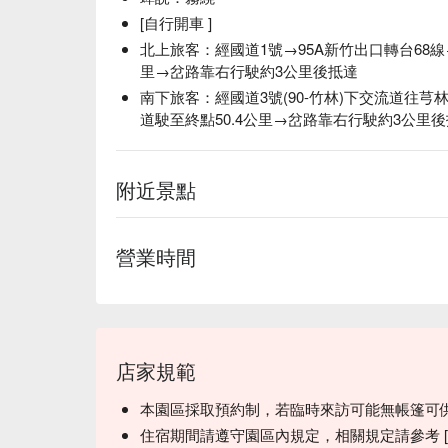
[自行開車 ]
北上旅客：經國道1號→95A新竹出口轉台68線→
里→岔路靠右行駛約3公里後抵達
南下旅客：經國道3號(90-竹林)下交流道往芎
道駛至終點50.4公里→岔路靠右行駛約3公里
附近景點
✦ 活動亮點｜點燃篝火，讓跳躍的火光映照夜色
營業時間
店家規範
本園區採取預約制，若臨時來訪可能無帳篷可
住宿期間請遵守園區內規定，相關規定請參考 [ 