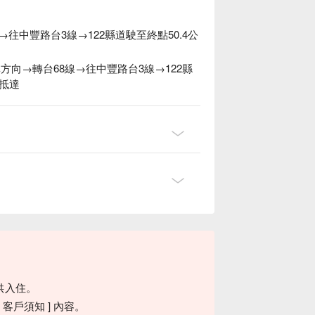
往中豐路台3線→122縣道駛至終點50.4公
林方向→轉台68線→往中豐路台3線→122縣
後抵達
，舉杯小米酒，品味自然間的純粹與溫度
供入住。
客戶須知 ] 內容。