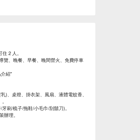
住 2 人。
區導覽、晚餐、早餐、晚間營火、免費停車
介紹"
髮乳)、桌燈、掛衣架、風扇、液體電蚊香、
）。
刷/梳子/拖鞋/小毛巾/刮鬍刀)。
策辦理。