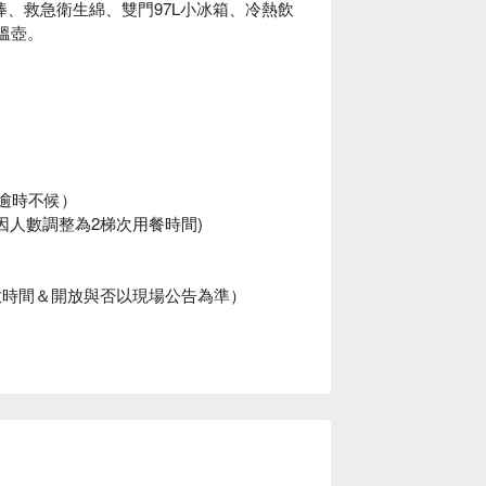
、救急衛生綿、雙門97L小冰箱、冷熱飲
保溫壺。
，逾時不候）
場會因人數調整為2梯次用餐時間)
）
（開放時間＆開放與否以現場公告為準）