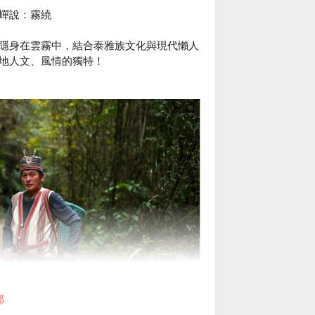
蟬說：霧繞
隱身在雲霧中，結合泰雅族文化與現代懶人
地人文、風情的獨特！
部