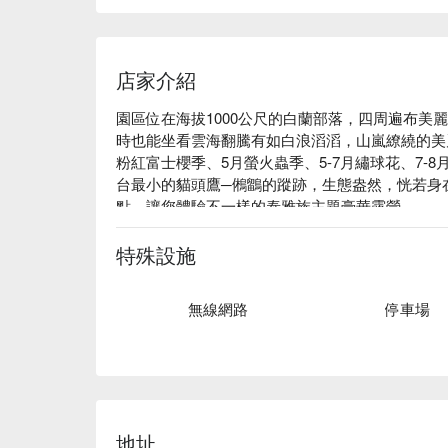
店家介紹
園區位在海拔1000公尺的白蘭部落，四周遍布美
沿著泰雅獵徑前行，穿越霧氣繚繞的古道，在山林
時也能坐看雲海翻騰有如白浪滔滔，山嵐繚繞的美麗
地嚮導一同踏上這場尋根之旅，學習如何辨識獵徑
粉紅富士櫻季、5月螢火蟲季、5-7月繡球花、7-
深度連結。
台最小的貓頭鷹─鵂鶹的蹤跡，生態盎然，恍若身
點，讓您體驗不一樣的泰雅族主題豪華露營。
✦ 活動亮點｜踏入獵人的夜行世界，學習辨識獵
山羌與飛鼠的身影
特殊設施
無線網路
停車場
地址