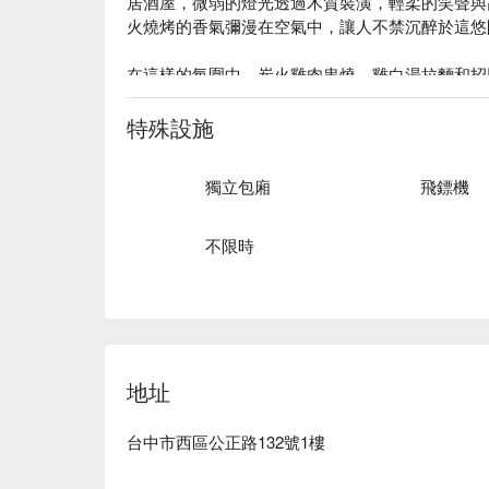
居酒屋，微弱的燈光透過木質裝潢，輕柔的笑聲與
火燒烤的香氣彌漫在空氣中，讓人不禁沉醉於這悠
在這樣的氛圍中，炭火雞肉串燒、雞白湯拉麵和招
驗更加升華。這些美味佳餚為這個獨特的夜晚增添
特殊設施
🤩 玩樂情報

人均消費：均消 TWD 800，假日低消 TWD 500

獨立包廂
飛鏢機
適合情境：一人獨享、多人聚餐、日常餐廳、酒吧
餐、慶生

貼心服務：私人包廂、24 小時營業、有停車位、有
不限時
🍳 主廚推薦

【雞膝骨】外層酥脆，骨香滑嫩

【雞頸肉】肉質細緻，香濃多汁

【明太子雞腿肉串】雞肉鮮嫩，明太子微辣

【雞菲力】柔嫩多汁，入口即化

地址
🍽️ 口碑必點

台中市西區公正路132號1樓
【雞肉串燒】雞肉鮮嫩，炭火微焦

【一夜干】鮮魚鹹香，肉質緊實
