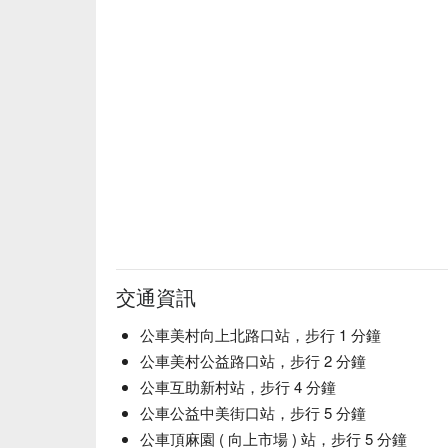
【干貝絲炒飯】米飯粒粒分明，干貝鮮甜

🥤 特色飲品

【Highball】清爽微甜，氣泡輕盈

【燒酎】香醇濃郁，口感順滑

【清酒】清新淡雅，米香馥郁

【梅酒】酸甜可口，果香濃烈

【柚子酒】柚香清新，酸甜宜人

【桃子酒】桃香撲鼻，甜美柔和

💡 未成年請勿飲酒；禁止酒駕
交通資訊
公車美村向上北路口站，步行 1 分鐘
公車美村公益路口站，步行 2 分鐘
公車互助新村站，步行 4 分鐘
公車公益中美街口站，步行 5 分鐘
公車頂麻園 ( 向上市場 ) 站，步行 5 分鐘