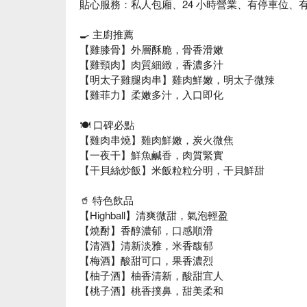
貼心服務：私人包廂、24 小時營業、有停車位、
🍳 主廚推薦
【雞膝骨】外層酥脆，骨香滑嫩
【雞頸肉】肉質細緻，香濃多汁
【明太子雞腿肉串】雞肉鮮嫩，明太子微辣
【雞菲力】柔嫩多汁，入口即化
🍽️ 口碑必點
【雞肉串燒】雞肉鮮嫩，炭火微焦
【一夜干】鮮魚鹹香，肉質緊實
【干貝絲炒飯】米飯粒粒分明，干貝鮮甜
🥤 特色飲品
【Highball】清爽微甜，氣泡輕盈
【燒酎】香醇濃郁，口感順滑
【清酒】清新淡雅，米香馥郁
【梅酒】酸甜可口，果香濃烈
【柚子酒】柚香清新，酸甜宜人
【桃子酒】桃香撲鼻，甜美柔和