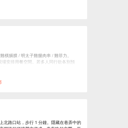
雞橫膈膜 / 明太子雞腿肉串 / 雞菲力。
現場安排用餐空間。若多人同行欲各別預
座位。
。
部
北路口站，步行 1 分鐘。隱藏在巷弄中的