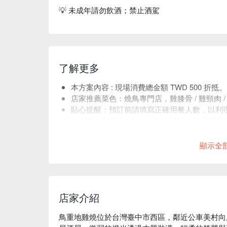
💡 未成年請勿飲酒；禁止酒駕
了解更多
本方案內容 : 現場消費總金額 TWD 500 折抵。
店家推薦菜色：燒鳥專門店，雞膝骨 / 雞頸肉 / 
貼心提醒：預訂前請填寫正確用餐人數，以利
訂，可使用揪團功能，以避免系統分配至不同
店內低消為一人 TWD 500，均消為 TWD 800
顯示全
店家介紹
鳥重地雞燒位於台灣臺中市西區，鄰近公車美村向上