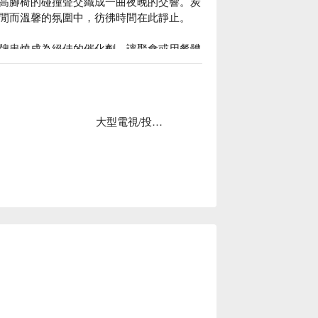
高腳椅的碰撞聲交織成一曲夜晚的交響。炭
閒而溫馨的氛圍中，彷彿時間在此靜止。

牌串燒成為絕佳的催化劑，讓聚會或用餐體
了難以忘懷的色彩。

大型電視/投影布幕
、家庭聚餐、朋友聚餐、商業晚餐、公司聚
無線網路
