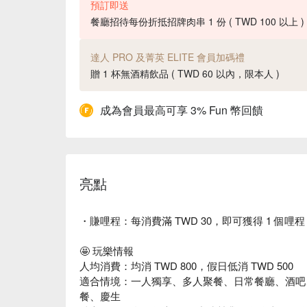
預訂即送
餐廳招待每份折抵招牌肉串 1 份 ( TWD 100 以上 )
達人 PRO 及菁英 ELITE 會員加碼禮
贈 1 杯無酒精飲品 ( TWD 60 以內，限本人 )
成為會員最高可享 3% Fun 幣回饋
亮點
・賺哩程：每消費滿 TWD 30，即可獲得 1 個哩程
🤩 玩樂情報
人均消費：均消 TWD 800，假日低消 TWD 500
適合情境：一人獨享、多人聚餐、日常餐廳、酒吧
餐、慶生