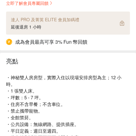
立即了解會員專屬回饋
達人 PRO 及菁英 ELITE 會員加碼禮
延後退房 1 小時
成為會員最高可享 3% Fun 幣回饋
亮點
・神秘雙人房房型，實際入住以現場安排房型為主；12 小
時。
・1 張雙人床。
・坪數：5 - 7 坪。
・住房不含早餐；不含車位。
・禁止攜帶寵物。
・全館禁菸。
・公共設備：無線網路、提供插座。
・平日定義：週日至週四。