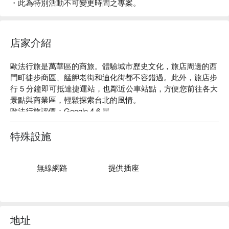
・此為特別活動不可變更時間之專案。
店家介紹
歐法行旅是萬華區的商旅。體驗城市歷史文化，旅店周邊的西
門町徒步商區、艋舺老街和迪化街都不容錯過。此外，旅店步
行 5 分鐘即可抵達捷運站，也鄰近公車站點，方便您前往各大
景點與商業區，輕鬆探索台北的風情。

歐法行旅評價：Google 4.6 星

歐法行旅推薦：經過精心設計，擁有多種舒適房型，寬敞明亮
讓您感受到如同家ㄧ般的溫馨，在繁忙的旅程中充分休息。無
特殊設施
論是獨自旅行、商務出差還是家庭度假，都能滿足您對休憩的
需求。

歐法行旅優惠、歐法行旅住宿方案、歐法行旅休息方案立刻查
無線網路
提供插座
看⬇︎
地址