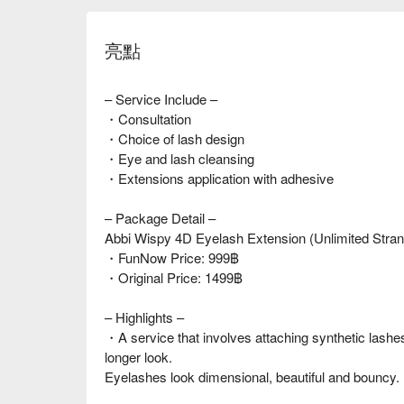
亮點
– Service Include –
・Consultation
・Choice of lash design
・Eye and lash cleansing
・Extensions application with adhesive
– Package Detail –
Abbi Wispy 4D Eyelash Extension (Unlimited Stra
・FunNow Price: 999฿
・Original Price: 1499฿
– Highlights –
・A service that involves attaching synthetic lashes 
longer look.
Eyelashes look dimensional, beautiful and bouncy.